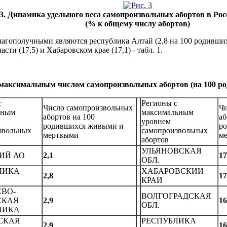
 3. Динамика удельного веса самопроизвольных абортов в Росс
(% к общему числу абортов)
гополучными являются республика Алтай (2,8 на 100 родившихся
ти (17,5) и Хабаровском крае (17,1) - табл. 1.
аксимальным числом самопроизвольных абортов (на 100 ро
с
Регионы с
Число самопроизвольных
Чи
ьным
максимальным
абортов на 100
аб
уровнем
родившихся живыми и
р
звольных
самопроизвольных
мертвыми
м
абортов
УЛЬЯHОВСКАЯ
ИЙ АО
2,1
17
ОБЛ.
ЛИКА
ХАБАРОВСКИИ
2,8
17
КРАИ
ЕВО-
ВОЛГОГРАДСКАЯ
СКАЯ
2,9
16
ОБЛ.
ЛИКА
СКАЯ
РЕСПУБЛИКА
2,9
16