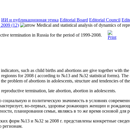
ИИ и публикационная этика
Editorial Board
Editorial Council
Edit
2009 (12)
Medical and statistical analysis of dynamics of rep
uctive termination in Russia for the period of 1999-2008.
e indicators, such as child births and abortions are give together with t
 regionns for 2008 ( according to №13 and №32 statistical forms). The
o the problem of abortions in adolescents, structure and tendencies of th
h, reproductive termination, late abortion, abortion in adolescents.
 социальную и политическую значимость в условиях современно
актеризует, во-первых, здоровье рожающих женщин и рождающихс
тности, планирования семьи, являясь в то же время основой для
ских форм №13 и №32 за 2008 г. представлены конкретные сведе
о регионам.