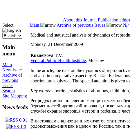
ISSN 2071-5021
About this Journal
Publication ethics
Select
Main
Archive of previous Issues
№4 
Medical and statistical analysis of dynamics of reprod
Monday, 21 December 2009
Main
menu
Kuznetsova T.V.
Federal Public Health Institute
, Moscow
Main
New Issue
In the article, the data on the dynamics of reproductiv
Archive of
and also in comparative aspect by Russian Federations
previous
abortion are analyzed. The special attention is given t
Issues
Key words
:
abortion, statistics of abortions, child birt
Search
Site Mapping
Репродуктивное поведение женщин имеет особую
беременностей чрезвычайно важна, поскольку хар
News feeds
службы охраны здоровья матери и ребенка, в час
В настоящем анализе данных отчетов статистиче
родовспоможения как в целом по России, так и п