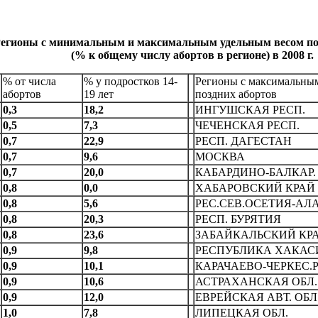
егионы с минимальным и максимальным удельным весом по
(% к общему числу абортов в регионе) в 2008 г.
% от числа
% у подростков 14-
Регионы с максимальны
абортов
19 лет
поздних абортов
0,3
1
8
,
2
ИHГУШСКАЯ РЕСП.
0,5
7,3
ЧЕЧЕHСКАЯ РЕСП.
0,7
22,9
РЕСП. ДАГЕСТАH
0,7
9,6
МОСКВА
0,7
20,0
КАБАРДИHО-БАЛКАР.
0,8
0,0
ХАБАРОВСКИЙ КРАЙ
0,8
5,6
РЕС.СЕВ.ОСЕТИЯ-АЛ
0,8
20,3
РECП. БУРЯТИЯ
0,8
23,6
ЗАБАЙКАЛЬСКИЙ КР
0,9
9,8
РЕСПУБЛИКА ХАКАС
0,9
10,1
КАРАЧАЕВО-ЧЕРКЕС.P
0,9
10,6
АСТРАХАHСКАЯ ОБЛ.
0,9
12,0
ЕВРЕЙСКАЯ АВТ. ОБЛ
1,0
7,8
ЛИПЕЦКАЯ ОБЛ.