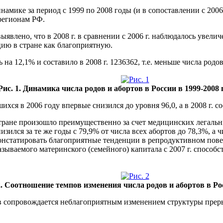
намике за период с 1999 по 2008 годы (и в сопоставлении с 2006
 регионам РФ.
явлено, что в 2008 г. в сравнении с 2006 г. наблюдалось увелич
цию в стране как благоприятную.
на 12,1% и составило в 2008 г. 1236362, т.е. меньше числа родов 
Рис. 1. Динамика числа родов и абортов в России в 1999-2008 гг
хся в 2006 году впервые снизился до уровня 96,0, а в 2008 г. со
ране произошло преимущественно за счет медицинских легальных а
зился за те же годы с 79,9% от числа всех абортов до 78,3%, а 
 констатировать благоприятные тенденции в репродуктивном пов
называемого материнского (семейного) капитала с 2007 г. спос
2. Соотношение темпов изменения числа родов и абортов в Росс
 сопровождается неблагоприятным изменением структуры преры