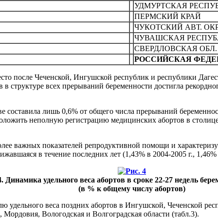
УДМУРTСКАЯ РЕСПУБ
ПЕРМСКИЙ КРАЙ
ЧУКОТСКИЙ АВТ. ОК
ЧУВАШСКАЯ РЕСПУБ
СВЕРДЛОВСКАЯ ОБЛ.
РОССИЙСКАЯ ФЕДЕ
место после Чеченской, Ингушской республик и республики Даге
 в структуре всех прерываний беременности достигла рекордного
е составила лишь 0,6% от общего числа прерываний беременност
положить неполную регистрацию медицинских абортов в столице,
более важных показателей репродуктивной помощи и характеризу
жавшаяся в течение последних лет (1,43% в 2004-2005 г., 1,46% в 
4. Динамика удельного веса абортов в сроке 22-27 недель бер
(в % к общему числу абортов)
лю удельного веса поздних абортов в Ингушской, Чеченской ре
 Мордовия, Вологодская и Волгоградская области (табл.3).