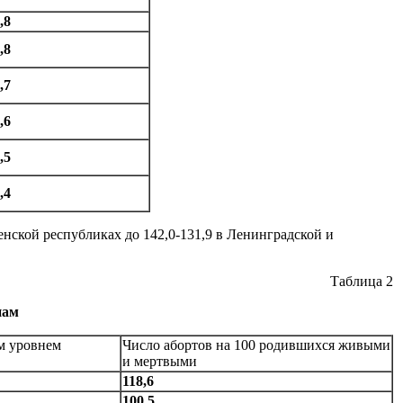
,8
,8
,7
,6
,5
,4
енской республиках до 142,0-131,9 в Ленинградской и
Таблица 2
нам
м уровнем
Число абортов на 100 родившихся живыми
и мертвыми
118,6
100,5