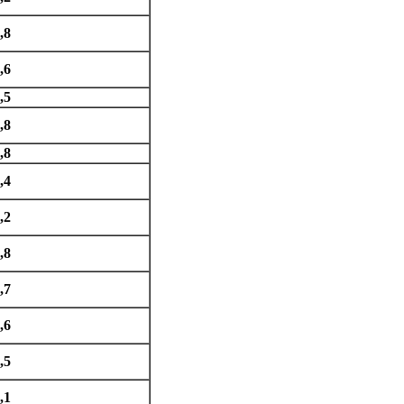
,8
,6
,5
,8
,8
,4
,2
,8
,7
,6
,5
,1