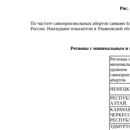
Рис.
По частоте самопроизвольных абортов самыми бла
России. Наихудшие показатели в Ульяновской облас
Регионы с минимальным и м
Регионы 
минимал
уровнем
самопрои
абортов
НЕНЕЦК
РЕСПУБ
АЛТАЙ.
КАРАЧА
ЧЕРКЕС
PECПУБ
УДМУРT