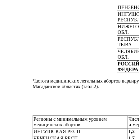
ПЕHЗЕH
ИНГУШ
РЕСПУБЛ
НИЖЕГО
ОБЛ.
РЕСПУБ
ТЫВА
ЧЕЛЯБИ
ОБЛ.
РОССИ
ФЕДЕРА
Частота медицинских легальных абортов варьируе
Магаданской областях (табл.2).
Регионы с минимальным уровнем
Числ
медицинских абортов
и ме
ИHГУШСКАЯ РЕСП.
1,2
ЧЕЧЕHСКАЯ РЕСП.
1,7