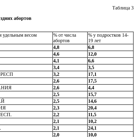
Таблица 3
здних абортов
м удельным весом
% от числа
% у подростков 14-
абортов
19 лет
4,8
6,8
4,6
12,0
4,1
6,6
3,4
3,5
 PECП
3,2
17,1
2,6
17,5
АНИЯ
2,6
4,4
2,5
15,7
АЙ
2,5
14,6
ИЯ
2,3
20,4
ECП.
2,2
11,5
2,1
10,2
.
2,1
24,1
2,0
10,0