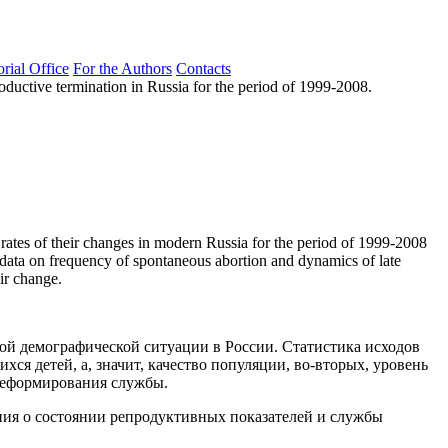
orial Office
For the Authors
Contacts
roductive termination in Russia for the period of 1999-2008.
he rates of their changes in modern Russia for the period of 1999-2008
 data on frequency of spontaneous abortion and dynamics of late
eir change.
й демографической ситуации в России. Статистика исходов
я детей, а, значит, качество популяции, во-вторых, уровень
 реформирования службы.
ния о состоянии репродуктивных показателей и службы