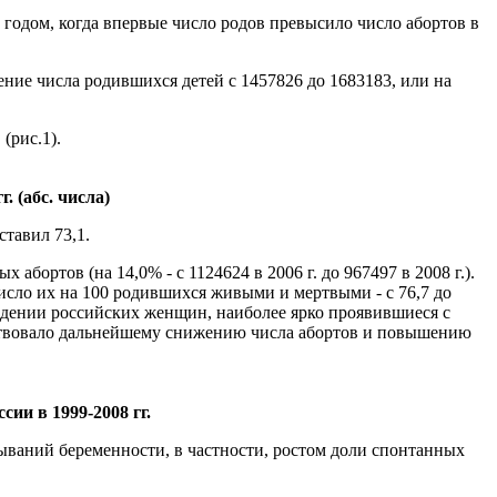
 годом, когда впервые число родов превысило число абортов в
ение числа родившихся детей с 1457826 до 1683183, или на
(рис.1).
. (абс. числа)
ставил 73,1.
бортов (на 14,0% - с 1124624 в 2006 г. до 967497 в 2008 г.).
число их на 100 родившихся живыми и мертвыми - с 76,7 до
едении российских женщин, наиболее ярко проявившиеся с
обствовало дальнейшему снижению числа абортов и повышению
ии в 1999-2008 гг.
ваний беременности, в частности, ростом доли спонтанных