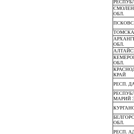
РЕСПУБ
СМОЛЕH
ОБЛ.
ПСКОВС
ТОМСКА
АРХАHГ
ОБЛ.
АЛТАЙС
КЕМЕРО
ОБЛ.
КРАСHО
КРАЙ
РЕСП. Д
РЕСПУБ
МАРИЙ Э
КУРГАHС
БЕЛГОР
ОБЛ.
РЕСП. А