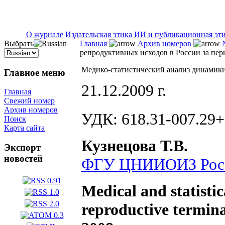
ISSN 2071-5021
О журнале
Издательская этика
ИИ и публикационная эт
Выбрать
Главная
Архив номеров
репродуктивных исходов в России за пери
Медико-статистический анализ динамики 
Главное меню
21.12.2009 г.
Главная
Свежий номер
Архив номеров
УДК: 618.31-007.29+
Поиск
Карта сайта
Кузнецова Т.В.
Экспорт
новостей
ФГУ ЦНИИОИЗ Росз
Medical and statistic
reproductive termina