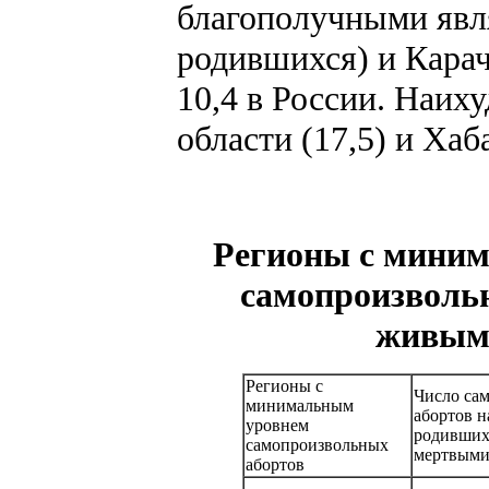
благополучными явля
родившихся) и Карач
10,4 в России. Наих
области (17,5) и Хаба
Регионы с мини
самопроизвольн
живыми
Регионы с
Число са
минимальным
абортов н
уровнем
родивших
самопроизвольных
мертвым
абортов