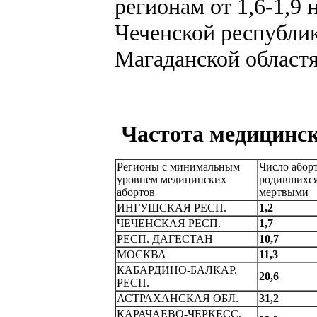
регионам от 1,6-1,9
Чеченской республик
Магаданской областях
Частота медицинск
Регионы с минимальным
Число аборт
уровнем медицинских
родившихс
абортов
мертвыми
ИHГУШСКАЯ РЕСП.
1,2
ЧЕЧЕHСКАЯ РЕСП.
1,7
РЕСП. ДАГЕСТАH
10,7
МОСКВА
11,3
КАБАРДИHО-БАЛКАР.
20,6
PECП.
АСТРАХАHСКАЯ ОБЛ.
31,2
КАРАЧАЕВО-ЧЕРКЕСС.