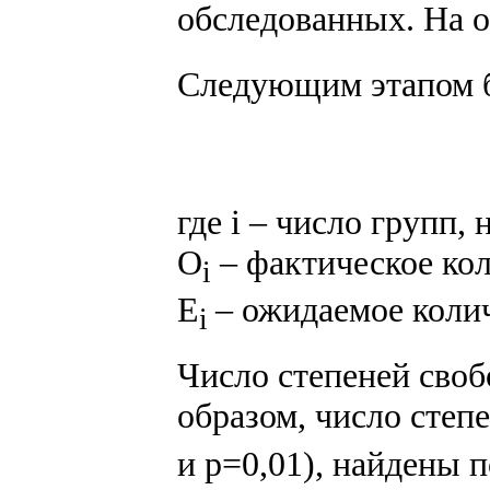
обследованных. На 
Следующим этапом б
где i – число групп,
O
– фактическое ко
i
E
– ожидаемое коли
i
Число степеней своб
образом, число степ
и p=0,01), найдены 