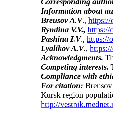
Corresponding autho
Information about au
Breusov A.V
.,
https:/
Ryndina V.V.,
https:/
Pashina I.V
.,
https:/
Lyalikov A.V
.,
https:
Acknowledgments.
Th
Competing interests.
T
Compliance with ethic
For citation:
Breusov 
Kursk region populati
http://vestnik.mednet.