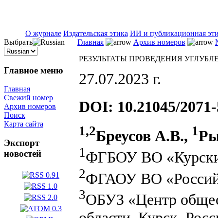
ISSN 2071-5021
О журнале
Издательская этика
ИИ и публикационная эт
Выбрать
Главная
Архив номеров
РЕЗУЛЬТАТЫ ПРОВЕДЕНИЯ УГЛУБЛ
Главное меню
27.07.2023 г.
Главная
Свежий номер
DOI: 10.21045/2071-
Архив номеров
Поиск
Карта сайта
1,2
1
Бреусов А.В.,
Ры
Экспорт
1
ФГБОУ ВО «Курский
новостей
2
ФГАОУ ВО «Российс
3
ОБУЗ «Центр общес
области, Курск, Росс