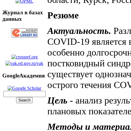
Журнал в базах
Резюме
данных
Актуальность.
Разл
COVID-19 является в
особенно долгосроч
постковидный синдро
существует однознач
GoogleАкадемия
острого течения CO
Цель -
анализ резул
плановых показателей
Методы и материа