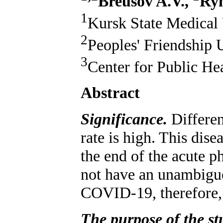
Breusov A.V.,
Ryn
1
Kursk State Medical 
2
Peoples' Friendship 
3
Center for Public He
Abstract
Significance.
Differen
rate is high. This dise
the end of the acute p
not have an unambiguou
COVID-19, therefore,
The purpose of the s