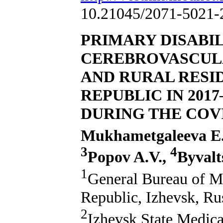
10.21045/2071-5021-
PRIMARY DISABIL
CEREBROVASCUL
AND RURAL RESI
REPUBLIC IN 201
DURING THE COVI
Mukhametgaleeva E
3
4
Popov A.V.,
Byvalt
1
General Bureau of M
Republic, Izhevsk, Ru
2
Izhevsk State Medica