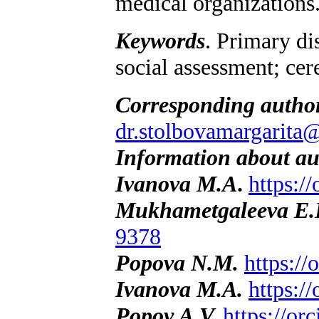
medical organizations
Keywords
. Primary dis
social assessment; cer
Corresponding autho
dr.stolbovamargarita
Information about au
Ivanova M.A
.
https:/
Mukhametgaleeva
E
.
9378
Popova N.M.
https:/
Ivanova M.A.
https:/
Popov A.V.
https://o