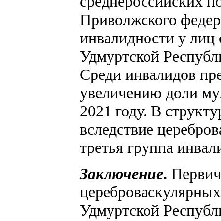
среднероссийских по
Приволжского федер
инвалидности у лиц 
Удмуртской Республи
Среди инвалидов пр
увеличению доли муж
2021 году. В структ
вследствие церебров
третья группа инвал
Заключение
.
Первичн
цереброваскулярных б
Удмуртской Республи