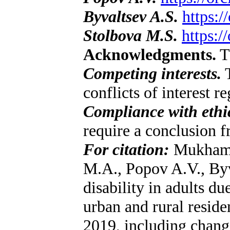
Byvaltsev A.S.
https:
Stolbova M.S.
https:
Acknowledgments.
T
Competing interests.
T
conflicts of interest r
Compliance with ethic
require a conclusion 
For citation:
Mukhamet
M.A., Popov A.V., Byv
disability in adults d
urban and rural resid
2019, including chan