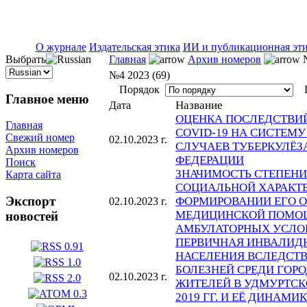
ISSN 2071-5021
О журнале
Издательская этика
ИИ и публикационная эт
Выбрать
Главная
Архив номеров
№
№4 2023 (69)
Порядок
П
Главное меню
Название
Дата
ОЦЕНКА ПОСЛЕДСТВИ
Главная
COVID-19 НА СИСТЕМ
Свежий номер
02.10.2023 г.
СЛУЧАЕВ ТУБЕРКУЛЁЗ
Архив номеров
ФЕДЕРАЦИИ
Поиск
ЗНАЧИМОСТЬ СТЕПЕНИ
Карта сайта
СОЦИАЛЬНОЙ ХАРАКТЕ
Экспорт
ФОРМИРОВАНИИ ЕГО 
02.10.2023 г.
МЕДИЦИНСКОЙ ПОМОЩ
новостей
АМБУЛАТОРНЫХ УСЛО
ПЕРВИЧНАЯ ИНВАЛИД
НАСЕЛЕНИЯ ВСЛЕДСТВ
БОЛЕЗНЕЙ СРЕДИ ГОР
02.10.2023 г.
ЖИТЕЛЕЙ В УДМУРТСКО
2019 ГГ. И ЕЁ ДИНАМ