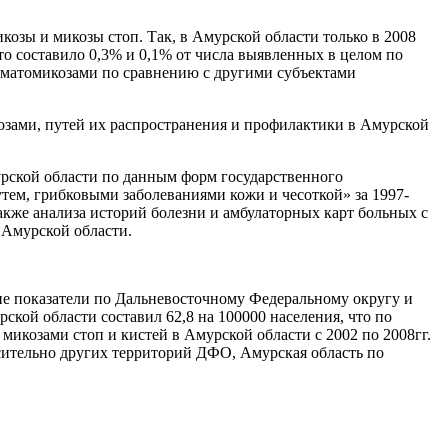
озы и микозы стоп. Так, в Амурской области только в 2008
то составило 0,3% и 0,1% от числа выявленных в целом по
ерматомикозами по сравнению с другими субъектами
озами, путей их распространения и профилактики в Амурской
урской области по данным форм государственного
ем, грибковыми заболеваниями кожи и чесоткой» за 1997-
также анализа историй болезни и амбулаторных карт больных с
 Амурской области.
е показатели по Дальневосточному Федеральному округу и
ской области составил 62,8 на 100000 населения, что по
 микозами стоп и кистей в Амурской области с 2002 по 2008гг.
осительно других территорий ДФО, Амурская область по