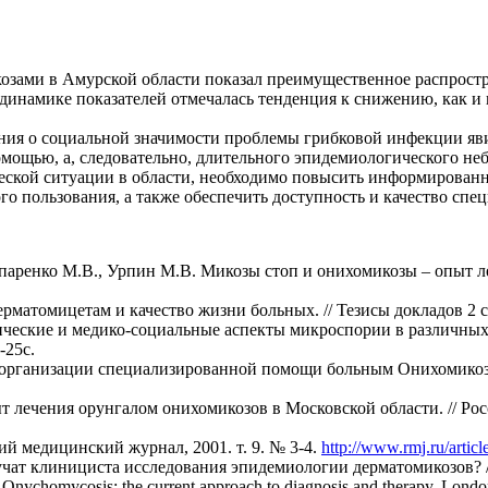
зами в Амурской области показал преимущественное распростран
 динамике показателей отмечалась тенденция к снижению, как и
ния о социальной значимости проблемы грибковой инфекции яв
мощью, а, следовательно, длительного эпидемиологического неб
ской ситуации в области, необходимо повысить информированн
го пользования, а также обеспечить доступность и качество с
апаренко М.В., Урпин М.В. Микозы стоп и онихомикозы – опыт 
рматомицетам и качество жизни больных. // Тезисы докладов 2 съ
ческие и медико-социальные аспекты микроспории в различных 
-25с.
организации специализированной помощи больным Онихомикозам
т лечения оpунгалом онихомикозов в Московской области. // Ро
ий медицинский журнал, 2001. т. 9. № 3-4.
http://www.rmj.ru/artic
учат клинициста исследования эпидемиологии дерматомикозов? /
 Onychomycosis: the current approach to diagnosis and therapy. Londo