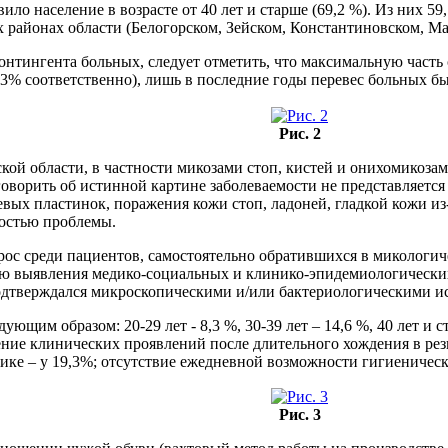
ло население в возрасте от 40 лет и старше (69,2 %). Из них 5
 районах области (Белогорском, Зейском, Константиновском, Ма
нтингента больных, следует отметить, что максимальную часть с
,73% соответственно), лишь в последние годы перевес больных был
Рис. 2
ой области, в частности микозами стоп, кистей и онихомикоза
говорить об истинной картине заболеваемости не представляетс
вых пластинок, поражения кожи стоп, ладоней, гладкой кожи и
мостью проблемы.
ос среди пациентов, самостоятельно обратившихся в микологич
лью выявления медико-социальных и клинико-эпидемиологических
подтверждался микроскопическими и/или бактериологическими и
ующим образом: 20-29 лет - 8,3 %, 30-39 лет – 14,6 %, 40 лет и
ие клинических проявлений после длительного хождения в рез
ике – у 19,3%; отсутствие ежедневной возможности гигиеническо
Рис. 3