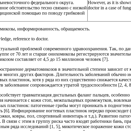
ьневосточного федерального округа.
However, as it is shown 
ное обстоятельство тесно связано с низкой
doctor in a case of fun
едицинской помощью по поводу грибковой
томикозы, информированность, обращаемость.
edge, reference to doctor.
туальной проблемой современного здравоохранения. Так, по да
уппе от 70 лет и старше онихомикозы регистрируются значительн
козом составляет от 4,5 до 15 миллионов человек [7].
странение дерматомикозов в значительной степени зависит от кл
и многих других факторов. Длительность заболеваний обычно ис
вых пластинок, хотя у ряда из них существенно снижается качес
в заболевание сопровождается утратой трудоспособности [2, 4, 8
собствует травматизация дистальных фаланг пальцев, особенно
я начинается с кожи стоп, межпальцевых промежутков, вовлекая
ых пластинок: патогенные грибы могут проникать в подногтевое
сть [6]. Инфицирование ногтевых пластинок нередко происходит
ожки, ковры, пол, спортивный инвентарь и т.д.). Развитию пат
. В связи с этим в группу риска часто входят работники бань, 
нным ряда исследований [1, 5], микотическое поражение кожи ст