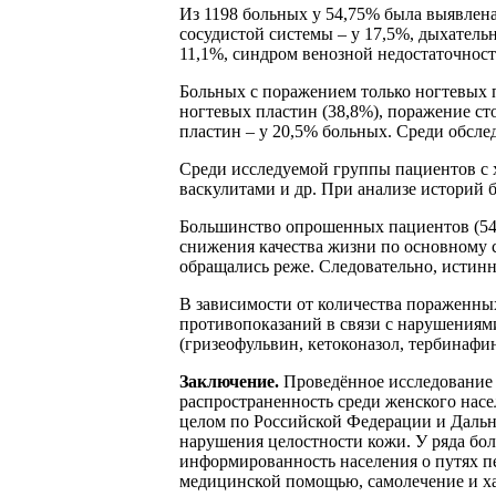
Из 1198 больных у 54,75% была выявлена
сосудистой системы – у 17,5%, дыхатель
11,1%, синдром венозной недостаточност
Больных с поражением только ногтевых п
ногтевых пластин (38,8%), поражение ст
пластин – у 20,5% больных. Среди обсле
Среди исследуемой группы пациентов с
васкулитами и др. При анализе историй 
Большинство опрошенных пациентов (54,7
снижения качества жизни по основному 
обращались реже. Следовательно, истин
В зависимости от количества пораженны
противопоказаний в связи с нарушениям
(гризеофульвин, кетоконазол, тербинаф
Заключение.
Проведённое исследование 
распространенность среди женского насе
целом по Российской Федерации и Дальн
нарушения целостности кожи. У ряда бол
информированность населения о путях п
медицинской помощью, самолечение и ха