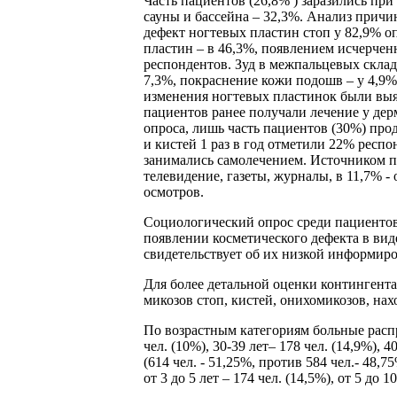
Часть пациентов (26,8% ) заразились пр
сауны и бассейна – 32,3%. Анализ прич
дефект ногтевых пластин стоп у 82,9% о
пластин – в 46,3%, появлением исчерче
респондентов. Зуд в межпальцевых склад
7,3%, покраснение кожи подошв – у 4,9
изменения ногтевых пластинок были выяв
пациентов ранее получали лечение у дер
опроса, лишь часть пациентов (30%) пр
и кистей 1 раз в год отметили 22% респо
занимались самолечением. Источником п
телевидение, газеты, журналы, в 11,7%
осмотров.
Социологический опрос среди пациентов
появлении косметического дефекта в вид
свидетельствует об их низкой информир
Для более детальной оценки контингент
микозов стоп, кистей, онихомикозов, нах
По возрастным категориям больные распреде
чел. (10%), 30-39 лет– 178 чел. (14,9%),
(614 чел. - 51,25%, против 584 чел.- 48,75
от 3 до 5 лет – 174 чел. (14,5%), от 5 до 1