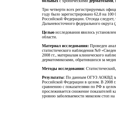
больных
с хроническими
дерматозами
,
Три четверти всех регистрируемых офици
году было зарегистрировано 62,8 на 100
Российской Федерации. Отсюда следует, 
Дальневосточного федерального округа 
Целью
исследования явилось установле
области.
Материал исследования:
Проведен анал
статистического наблюдения №9 «Сведен
2008 гг., материалам клинического набл
дерматомикозами, обратившихся за мед
Методы исследования
: Статистический
Результаты
: По данным ОГУЗ АОКВД заб
Российской Федерации в целом. В 2008 г
сравнению с показателями по РФ в целом 
прослеживается снижение показателей ка
уровню заболеваемости микозом стоп на 