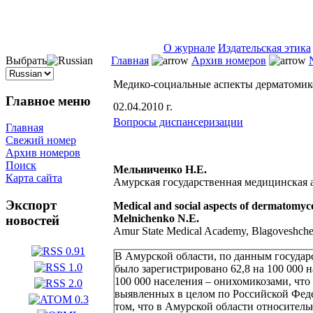
ISSN 2071-5021
О журнале
Издательская этика
Выбрать
Главная
Архив номеров
Медико-социальные аспекты дерматомик
Главное меню
02.04.2010 г.
Вопросы диспансеризации
Главная
Свежий номер
Архив номеров
Поиск
Мельниченко Н.Е.
Карта сайта
Амурская государственная медицинская а
Экспорт
Medical and social aspects of dermatomyc
Melnichenko N.E.
новостей
Amur State Medical Academy, Blagoveshch
В Амурской области, по данным государс
было зарегистрировано 62,8 на 100 000 
100 000 населения – онихомикозами, что
выявленных в целом по Российской Феде
том, что в Амурской области относитель