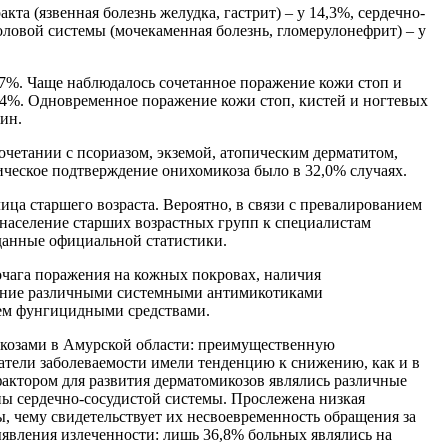
а (язвенная болезнь желудка, гастрит) – у 14,3%, сердечно-
оловой системы (мочекаменная болезнь, гломерулонефрит) – у
,7%. Чаще наблюдалось сочетанное поражение кожи стоп и
7,4%. Одновременное поражение кожи стоп, кистей и ногтевых
ин.
очетании с псориазом, экземой, атопическим дерматитом,
ическое подтверждение онихомикоза было в 32,0% случаях.
ца старшего возраста. Вероятно, в связи с превалированием
 население старших возрастных групп к специалистам
данные официальной статистики.
очага поражения на кожных покровах, наличия
чение различными системными антимикотиками
ием фунгицидными средствами.
икозами в Амурской области: преимущественную
азатели заболеваемости имели тенденцию к снижению, как и в
актором для развития дерматомикозов являлись различные
ны сердечно-сосудистой системы. Прослежена низкая
 чему свидетельствует их несвоевременность обращения за
явления излеченности: лишь 36,8% больных являлись на