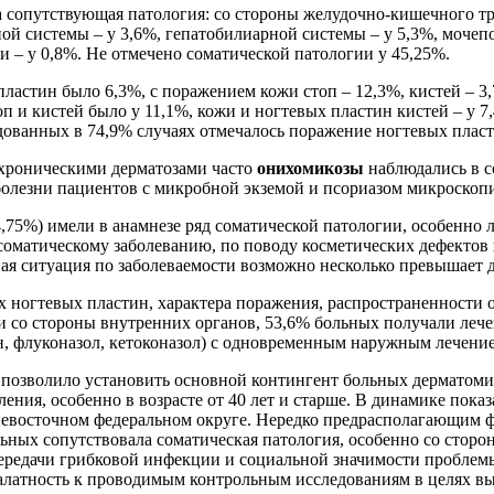
 сопутствующая патология: со стороны желудочно-кишечного тракт
ной системы – у 3,6%, гепатобилиарной системы – у 5,3%, мочеп
и – у 0,8%. Не отмечено соматической патологии у 45,25%.
ластин было 6,3%, с поражением кожи стоп – 12,3%, кистей – 3
оп и кистей было у 11,1%, кожи и ногтевых пластин кистей – у 
дованных в 74,9% случаях отмечалось поражение ногтевых пласт
 хроническими дерматозами часто
онихомикозы
наблюдались в с
болезни пациентов с микробной экземой и псориазом микроскоп
5%) имели в анамнезе ряд соматической патологии, особенно ли
соматическому заболеванию, по поводу косметических дефектов
ная ситуация по заболеваемости возможно несколько превышает 
х ногтевых пластин, характера поражения, распространенности 
и со стороны внутренних органов, 53,6% больных получали ле
ин, флуконазол, кетоконазол) с одновременным наружным лечен
позволило установить основной контингент больных дерматом
ления, особенно в возрасте от 40 лет и старше. В динамике пок
евосточном федеральном округе. Нередко предрасполагающим ф
ьных сопутствовала соматическая патология, особенно со сторо
ередачи грибковой инфекции и социальной значимости проблемы,
латность к проводимым контрольным исследованиям в целях вы