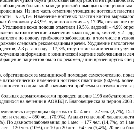
и ношении чужой обуви (вахтовый метод работы на производстве,
ин обращения больных за медицинской помощью к специалистам п
прошенных. Из них часть отметили утолщение ногтевых пластин 
нности – в 34,1%. Изменение ногтевых пластин кистей выражало
ках беспокоил у 43,9%, чувство жжения – у 17,0%, появление пуз
%. Утолщение кожи подошв отметили 19,5%, ладоней – 4,9% опро
лены патологические изменения кожи подошв, кистей, у 2 – др
матолога по поводу грибкового заболевания, в том числе в усло
одолжали следовать рекомендациям врачей. Ухудшение патологич
ндентов, 2-3 раза в году – 17,3%, отсутствие клинического улуч
олучения информации о клинической картине заболевания и лече
 - обращение пациентов было по рекомендации врачей других сп
, обратившихся за медицинской помощью самостоятельно, показа
е патологических изменений ногтевых пластинок (60,9%). Более
ованности о социальной значимости проблемы и возможности з
а больных дерматомикозами проведен анализ 1198 амбулаторных
одящихся на лечении в АОКВД г. Благовещенска за период 2003-2
лились следующим образом: от 0-14 лет – 32 чел. (2,7%), 15-17 ле
 40 лет и старше – 850 чел. (70,9%). Анализ гендерной характери
%). По давности заболевания: до 1 мес. – 177 чел. (14,7%), от 1 мес.
0 лет – 120 чел. (10%), от 10 до 20 лет – 64 чел (5,4%), 20 лет и бол