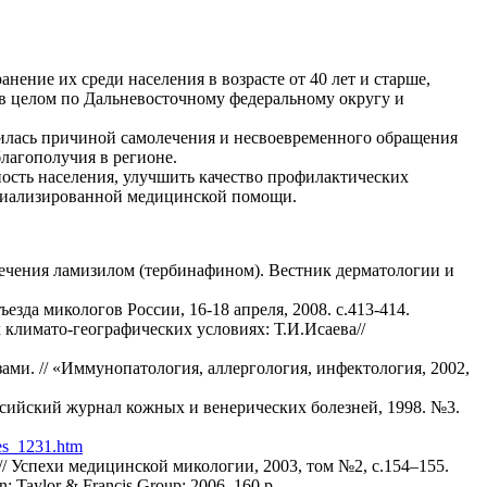
ение их среди населения в возрасте от 40 лет и старше,
 в целом по Дальневосточному федеральному округу и
илась причиной самолечения и несвоевременного обращения
лагополучия в регионе.
ость населения, улучшить качество профилактических
пециализированной медицинской помощи.
лечения ламизилом (тербинафином). Вестник дерматологии и
езда микологов России, 16-18 апреля, 2008. с.413-414.
климато-географических условиях: Т.И.Исаева//
и. // «Иммунопатология, аллергология, инфектология, 2002,
ссийский журнал кожных и венерических болезней, 1998. №3.
les_1231.htm
/ Успехи медицинской микологии, 2003, том №2, с.154–155.
n: Taylor & Francis Group: 2006. 160 p.