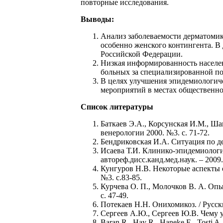
повторные исследования.
Выводы:
Анализ заболеваемости дерматомико
особенно женского контингента. В
Российской Федерации.
Низкая информированность населе
больных за специализированной по
В целях улучшения эпидемиологиче
мероприятий в местах общественно
Список литературы
Баткаев Э.А., Корсунская И.М., Ш
венерологии 2000. №3. с. 71-72.
Бендриковская И.А. Ситуация по де
Исаева Т.И. Клинико-эпидемиологи
автореф.дисс.канд.мед.наук. – 2009.
Кунгуров Н.В. Некоторые аспекты 
№3. с.83-85.
Куpчева О. П., Молочков В. А. Опы
с. 47-49.
Потекаев Н.Н. Онихомикоз. / Русск
Сергеев А.Ю., Сергеев Ю.В. Чему 
Baran R., Hay R., Haneke E., Tosti A.