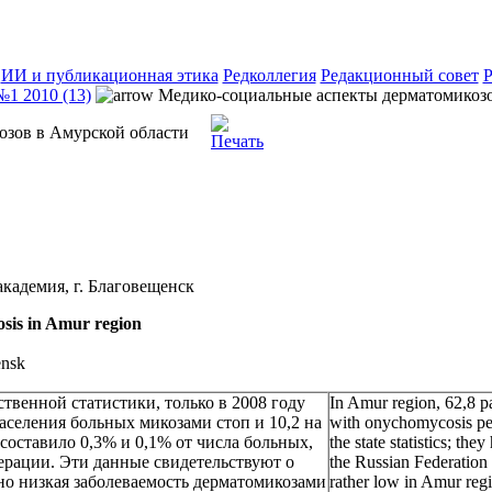
ИИ и публикационная этика
Редколлегия
Редакционный совет
Р
№1 2010 (13)
Медико-социальные аспекты дерматомикозо
озов в Амурской области
кадемия, г. Благовещенск
osis in Amur region
ensk
твенной статистики, только в 2008 году
In Amur region, 62,8 pa
населения больных микозами стоп и 10,2 на
with onychomycosis per
 составило 0,3% и 0,1% от числа больных,
the state statistics; t
рации. Эти данные свидетельствуют о
the Russian Federation 
но низкая заболеваемость дерматомикозами
rather low in Amur regi