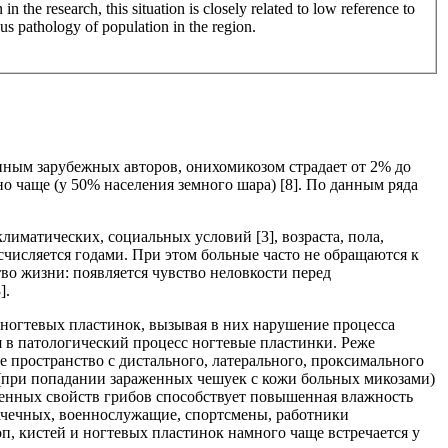
in the research, this situation is closely related to low reference to
gus pathology of population in the region.
нным зарубежных авторов, онихомикозом страдает от 2% до
о чаще (у 50% населения земного шара) [8]. По данным ряда
иматических, социальных условий [3], возраста, пола,
числяется годами. При этом больные часто не обращаются к
тво жизни: появляется чувство неловкости перед
].
 ногтевых пластинок, вызывая в них нарушение процесса
 в патологический процесс ногтевые пластинки. Реже
 пространство с дистального, латерального, проксимального
 (при попадании зараженных чешуек с кожи больных микозами)
огенных свойств грибов способствует повышенная влажность
прачечных, военнослужащие, спортсмены, работники
оп, кистей и ногтевых пластинок намного чаще встречается у