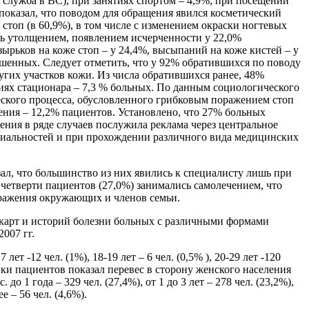
 служба в ВС), при занятиях спортом – 4,9%, при посещении
оказал, что поводом для обращения явился косметический
стоп (в 60,9%), в том числе с изменением окраски ногтевых
сь утолщением, появлением исчерченности у 22,0%
ырьков на коже стоп – у 24,4%, высыпаний на коже кистей – у
шенных. Следует отметить, что у 92% обратившихся по поводу
угих участков кожи. Из числа обратившихся ранее, 48%
виях стационара – 7,3 % больных. По данным социологического
еского процесса, обусловленного грибковым поражением стоп
шения – 12,2% пациентов. Установлено, что 27% больных
ния в ряде случаев послужила реклама через центральное
ециальностей и при прохождении различного вида медицинских
л, что большинство из них явились к специалисту лишь при
 четверти пациентов (27,0%) занимались самолечением, что
аражения окружающих и членов семьи.
 карт и историй болезни больных с различными формами
007 гг.
т -12 чел. (1%), 18-19 лет – 6 чел. (0,5% ), 20-29 лет -120
стики пациентов показал перевес в сторону женского населения
 до 1 года – 329 чел. (27,4%), от 1 до 3 лет – 278 чел. (23,2%),
ее – 56 чел. (4,6%).