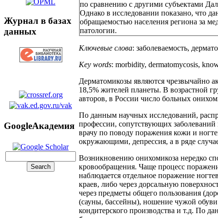
по сравнению с другими субъектами Дал
Однако в исследовании показано, что дан
Журнал в базах
обращаемостью населения региона за м
данных
патологии.
Ключевые слова
: заболеваемость, дерма
Key words
: morbidity, dermatomycosis, knowl
Дерматомикозы являются чрезвычайно ак
18,5% жителей планеты. В возрастной гр
авторов, в России число больных онихоми
По данным научных исследований, распро
профессии, сопутствующих заболеваний 
GoogleАкадемия
врачу по поводу поражения кожи и ногте
окружающими, депрессия, а в ряде случае
Возникновению онихомикоза нередко спо
кровообращения. Чаще процесс поражени
наблюдается отдельное поражение ногтев
краев, либо через дорсальную поверхно
через предметы общего пользования (дор
(сауны, бассейны), ношение чужой обуви
кондитерского производства и т.д. По да