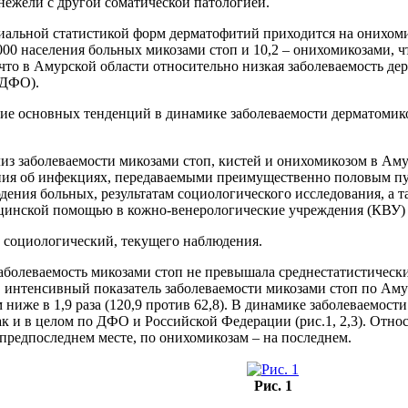
 нежели с другой соматической патологией.
альной статистикой форм дерматофитий приходится на онихомик
 000 населения больных микозами стоп и 10,2 – онихомикозами, ч
что в Амурской области относительно низкая заболеваемость д
(ДФО).
ние основных тенденций в динамике заболеваемости дерматомик
из заболеваемости микозами стоп, кистей и онихомикозом в Ам
ия об инфекциях, передаваемыми преимущественно половым пут
юдения больных, результатам социологического исследования, а 
ицинской помощью в кожно-венерологические учреждения (КВУ)
, социологический, текущего наблюдения.
олеваемость микозами стоп не превышала среднестатистически
. интенсивный показатель заболеваемости микозами стоп по Амур
ниже в 1,9 раза (120,9 против 62,8). В динамике заболеваемости
к и в целом по ДФО и Российской Федерации (рис.1, 2,3). Отн
предпоследнем месте, по онихомикозам – на последнем.
Рис. 1