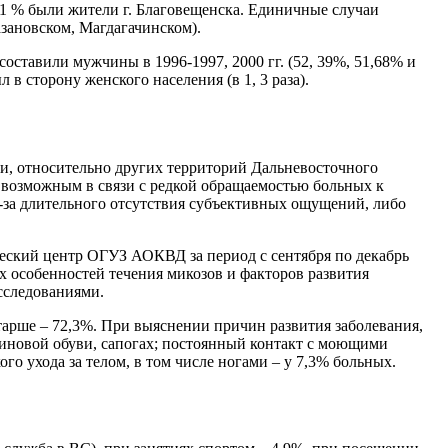
9,1 % были жители г. Благовещенска. Единичные случаи
зановском, Магдагачинском).
оставили мужчины в 1996-1997, 2000 гг. (52, 39%, 51,68% и
 в сторону женского населения (в 1, 3 раза).
ми, относительно других территорий Дальневосточного
я возможным в связи с редкой обращаемостью больных к
з-за длительного отсутствия субъективных ощущений, либо
еский центр ОГУЗ АОКВД за период с сентября по декабрь
 особенностей течения микозов и факторов развития
сследованиями.
 старше – 72,3%. При выяснении причин развития заболевания,
иновой обуви, сапогах; постоянный контакт с моющими
го ухода за телом, в том числе ногами – у 7,3% больных.