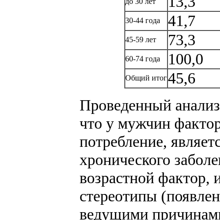
13,3
до 30 лет
41,7
30-44 года
73,3
45-59 лет
100,0
60-74 года
45,6
Общий итог
Проведенный анализ 
что у мужчин факто
потребление, являетс
хронического заболе
возрастной фактор, 
стереотипы (появлени
ведущими причинами