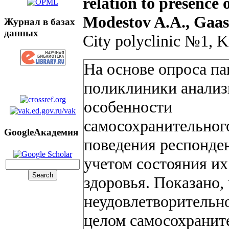
relation to presence 
Modestov A.A., Gaas
Журнал в базах
данных
City polyclinic №1, 
На основе опроса п
поликлиники анали
особенности
самосохранительног
GoogleАкадемия
поведения респонден
учетом состояния их
здоровья. Показано,
неудовлетворительно
целом самосохранит