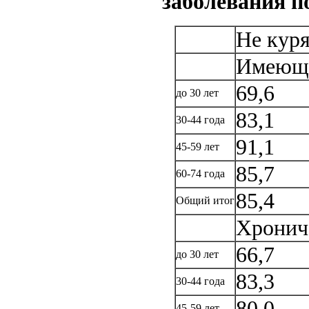
заболевания п
Не кур
Имеющи
69,6
до 30 лет
83,1
30-44 года
91,1
45-59 лет
85,7
60-74 года
85,4
Общий итог
Хронич
66,7
до 30 лет
83,3
30-44 года
80,0
45-59 лет