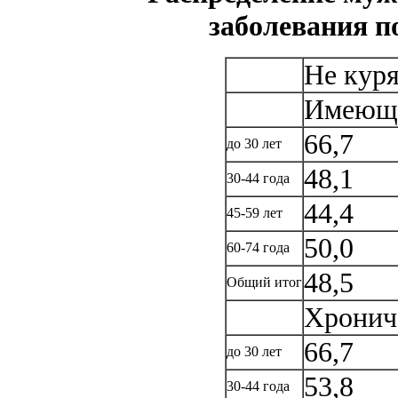
заболевания п
Не кур
Имеющи
66,7
до 30 лет
48,1
30-44 года
44,4
45-59 лет
50,0
60-74 года
48,5
Общий итог
Хронич
66,7
до 30 лет
53,8
30-44 года