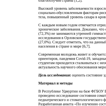
благополучия страны [1,2].
Высокий уровень заболеваемости взросло
социально-обусловленным факторам риск
тела, повышенный уровень сахара в крови
С каждым новым годом отмечается отрица
хронические заболевания. Доказано, что
(72,3%) не занимаются утренней гимнас
исследования в Орловском государственн
(27,0%). Следует отметить, что на данн
населения в стране и мире [6,7].
Современная молодежь живет и обучаетс
ориентиров, пандемия Covid-19, западн
студентам приходится сталкиваться с не
актуальность научного обоснования меро
Цель исследования
:
оценить состояние з
Материал и методы
В Республике Удмуртии на базе ФГБОУ 
проведено исследование состояния сомат
педиатрического и стоматологического фа
Разработанная анкета «По изучению сос