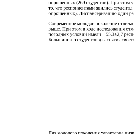
опрошенных (269 студентов). При этом ур
то, что респондентами явились студенты
опрошенных). Диспансеризацию один раз 
Современное молодое поколение отличает
выше. При этом в ходе исследования от
погодных условий имели – 55,3±2,7 респо
Большинство студентов для снятия своего
Для молодого поколения характерна низк