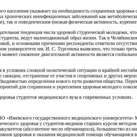
го населения указывает на необходимость сохранения здоровья 
а хронических неинфекционных заболеваний как метаболически
), так и поведенческим (низкая физическая активность, курение,
тельная тенденция числа здоровой студенческой молодежи, что
 студенты, ведут малоподвижный образ жизни. Так в Челябинск
тикой, и основными причинами респонденты отметили отсутствие
ом университете им. И. С. Тургенева выявлено, что только тре
ый момент снижение двигательной активности является глобальной
я в условиях сложной политической ситуации и крайней нестаб
ые санкции, отстранение от участия в спортивных и других мер
обходимостью определения нового пути развития общества. Пере
приятий для сохранения и укрепления здоровья молодого поколе
доровья студентов медицинского вуза в современных условиях.
ВО «Ижевского государственного медицинского университета» 
ического здоровья у студентов-медиков старших курсов методом 
культетов (абсолютное число обучающихся), большинство из них 
тояния здоровья и оказания медицинской помощи обучающимся вы