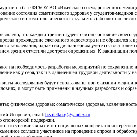
муртии на базе ФГБОУ ВО «Ижевского государственного медици
ование состояния соматического здоровья у студентов-медиков
атрического и стоматологического факультетов (абсолютное чис
 выявлено, что каждый третий студент считал состояние своего 
ировал прохождение ежегодного медосмотра и не обращался к 
ского заболевания, однако на диспансерном учете состоял толь
ием зрения отметили две трети опрошенных. К вакцинации пол
ют на необходимость разработки мероприятий по сохранению и
ние как у себя, так и в дальнейшей трудовой деятельности у на
льтаты исследования будут использованы при оказании медицин
ловиях, и могут быть применены в научных разработках и обра
нты; физическое здоровье; соматическое здоровье, вовлеченност
ргий Игоревич, email:
bezdetko.g@yandex.ru
о спонсорской поддержки.
ют отсутствие явных и потенциальных конфликтов интересов в 
сьменное согласие участников на проведение опроса и обработк
ной этической комиссии.