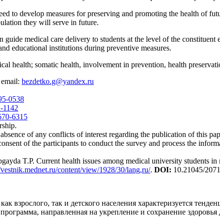
eed to develop measures for preserving and promoting the health of futur
lation they will serve in future.
n guide medical care delivery to students at the level of the constituent
h and educational institutions during preventive measures.
ical health; somatic health, involvement in prevention, health preservat
 email:
bezdetko.g@yandex.ru
395-0538
2-1142
5670-6315
rship.
absence of any conflicts of interest regarding the publication of this pap
consent of the participants to conduct the survey and process the info
gayda T.P. Current health issues among medical university students in
//vestnik.mednet.ru/content/view/1928/30/lang,ru/
.
DOI:
10.21045/2071
как взрослого, так и детского населения характеризуется тенде
 программа, направленная на укрепление и сохранение здоровья 