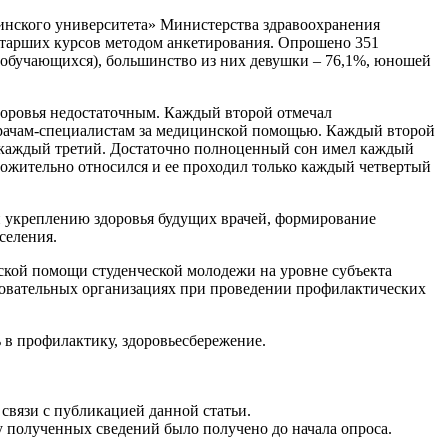
нского университета» Министерства здравоохранения
 старших курсов методом анкетирования. Опрошено 351
ло обучающихся), большинство из них девушки – 76,1%, юношей
здоровья недостаточным. Каждый второй отмечал
врачам-специалистам за медицинской помощью. Каждый второй
ко каждый третий. Достаточно полноценный сон имел каждый
ожительно относился и ее проходил только каждый четвертый
 укреплению здоровья будущих врачей, формирование
селения.
ской помощи студенческой молодежи на уровне субъекта
зовательных организациях при проведении профилактических
ь в профилактику, здоровьесбережение.
связи с публикацией данной статьи.
у полученных сведений было получено до начала опроса.