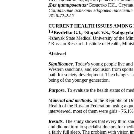
Для цитирования:
Бездетко Г.И., Ступа
Социальные аспекты здоровья населения
2026-72-2-17
CURRENT HEALTH ISSUES AMONG 
1,2
Bezdetko G.I., ²Stupak V.S., ²Sabgayda
¹Izhevsk State Medical University of the Mini
² Russian Research Institute of Health, Mini
Abstract
Significance
. Today's young people live and
Western sanctions, and exclusion from sports 
path for society development. The changes tak
being of the younger generation.
Purpose
.
To evaluate the health status of med
Material and methods
.
In the Republic of Udm
Health of the Russian Federation, using a ques
interviewed, most of them were girls - 76.1%
Results
.
The study shows that every third stu
and did not turn to specialist doctors for me
a fairly full sleep. The problem with vision 