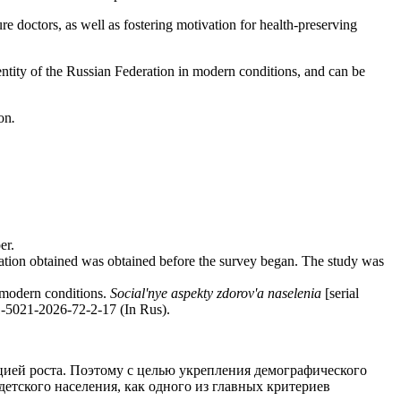
e doctors, as well as fostering motivation for health‑preserving
 entity of the Russian Federation in modern conditions, and can be
ion
.
er.
rmation obtained was obtained before the survey began. The study was
 modern conditions.
Social'nye aspekty zdorov'a naselenia
[serial
-5021-2026-72-2-17
(In Rus).
нцией роста. Поэтому с целью укрепления демографического
детского населения, как одного из главных критериев