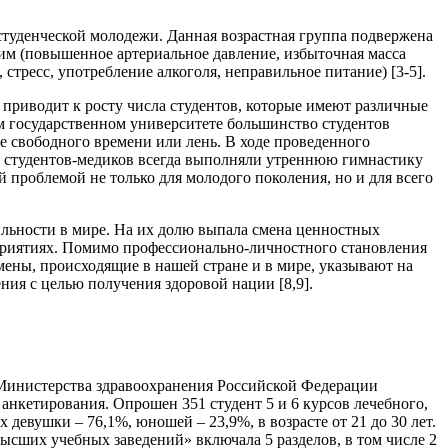
студенческой молодежи. Данная возрастная группа подвержена
м (повышенное артериальное давление, избыточная масса
 стресс, употребление алкоголя, неправильное питание) [3-5].
 приводит к росту числа студентов, которые имеют различные
ом государственном университете большинство студентов
 свободного времени или лень. В ходе проведенного
ть студентов-медиков всегда выполняли утреннюю гимнастику
 проблемой не только для молодого поколения, но и для всего
ильности в мире. На их долю выпала смена ценностных
оприятиях. Помимо профессионально-личностного становления
мены, происходящие в нашей стране и в мире, указывают на
ния с целью получения здоровой нации [8,9].
Министерства здравоохранения Российской Федерации
анкетирования. Опрошен 351 студент 5 и 6 курсов лечебного,
девушки – 76,1%, юношей – 23,9%, в возрасте от 21 до 30 лет.
сших учебных заведений» включала 5 разделов, в том числе 2