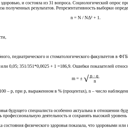
 здоровью, и состояла из 31 вопроса. Социологический опрос п
а полученных результатов. Репрезентативность выборки определ
n = N / NΔ² + 1.
ти,
ебного, педиатрического и стоматологического факультетов в Ф
ли 0,05; 351/351*0,0025 + 1 =186,9. Ошибки показателей отно
√
p · q
m = ±
n
 100 – р, при р, выраженном в % (процентах), n – число наблюден
овья будущего специалиста особенно актуальна в отношении буд
ь профессиональную деятельность и сохранять высокий уровень 
а состояния физического здоровья показала, что здоровыми или 