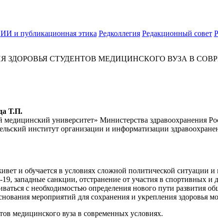
ИИ и публикационная этика
Редколлегия
Редакционный совет
Р
Я ЗДОРОВЬЯ СТУДЕНТОВ МЕДИЦИНСКОГО ВУЗА В СО
да Т.П.
медицинский университет» Министерства здравоохранения Рос
ельский институт организации и информатизации здравоохране
вет и обучается в условиях сложной политической ситуации и 
-19, западные санкции, отстранение от участия в спортивных 
иваться с необходимостью определения нового пути развития об
снования мероприятий для сохранения и укрепления здоровья м
нтов медицинского вуза в современных условиях.