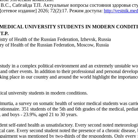
к В.С., Сабгайда Т.П. Актуальные вопросы состояния здоровья с
[сетевое издание] 2026; 72(2):17. Режим доступа:
http://vestnik.me
MEDICAL UNIVERSITY STUDENTS IN MODERN CONDIT
 T.P.
stry of Health of the Russian Federation, Izhevsk, Russia
stry of Health of the Russian Federation, Moscow, Russia
 study in a complex political environment and an extremely unstable wo
and other events. In addition to their professional and personal develo
ing place in our country and around the world highlight the importance o
ical university students in modern conditions.
urtia, a survey on somatic health of senior medical students was carrie
tionnaire. 351 students of the 5th and 6th grades of the medical, pediat
, and boys - 23.9%, aged 21 to 30 years.
dent self-rated health as unsatisfactory. Every second noted meteorolo
dical care. Every second student noted the presence of a chronic disease
impairment was mentioned by two-thirds of the respondents. Only every fo