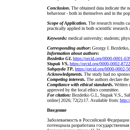
Conclusion
.
The obtained data indicate the n
behaviour - both in themselves and in the popu
Scope of Application.
The research results ca
practically applied in both scientific researc
Keywords:
medical university; students; phys
Corresponding author
:
Georgy I. Bezdetko,
Information about authors
:
Bezdetko GI
,
https://orcid.org/0000-0001-6
Stupak VS
,
https://orcid.org/0000-0002-872
Sabgayda TP
,
https://orcid.org/0000-0002-
Acknowledgments.
The study had no sponso
Competing interests
.
The authors declare the 
Compliance with ethical standards
.
Written 
approved by the local ethics committee.
For citation:
Bezdetko G.I., Stupak V.S., Sab
online] 2026; 72(2):17. Available from:
http:
Введение
Заболеваемость в Российской Федерации 
потенциала разработана государственная