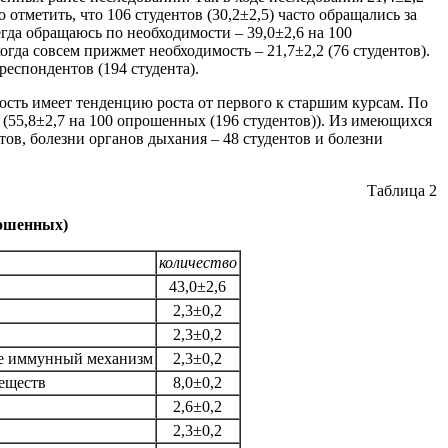
тметить, что 106 студентов (30,2±2,5) часто обращались за
да обращаюсь по необходимости – 39,0±2,6 на 100
огда совсем прижмет необходимость – 21,7±2,2 (76 студентов).
еспондентов (194 студента).
ость имеет тенденцию роста от первого к старшим курсам. По
(55,8±2,7 на 100 опрошенных (196 студентов)). Из имеющихся
ов, болезни органов дыхания – 48 студентов и болезни
Таблица 2
рошенных)
количество
43,0±2,6
2,3±0,2
2,3±0,2
ие иммунный механизм
2,3±0,2
еществ
8,0±0,2
2,6±0,2
2,3±0,2