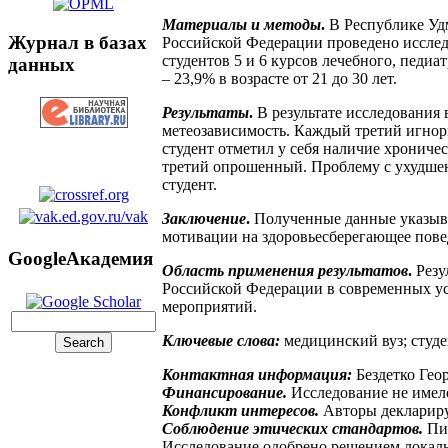
Материалы и методы
.
В Республике Уд
Журнал в базах
Российской Федерации проведено исслед
студентов 5 и 6 курсов лечебного, педи
данных
– 23,9% в возрасте от 21 до 30 лет.
Результаты
.
В результате исследования
метеозависимость. Каждый третий игнор
студент отметил у себя наличие хрониче
третий опрошенный. Проблему с ухудшен
студент.
Заключение
.
Полученные данные указыва
мотивации на здоровьесберегающее поведе
GoogleАкадемия
Область применения результатов
.
Резу
Российской Федерации в современных ус
мероприятий.
Ключевые слова:
медицинский вуз; студе
Контактная информация:
Бездетко Гео
Финансирование.
Исследование не имел
Конфликт интересов.
Авторы деклариру
Соблюдение этических стандартов.
Пи
Исследование одобрено решением локаль