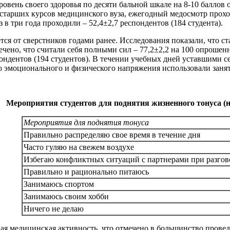
овень своего здоровья по десяти бальной шкале на 8-10 баллов о
 старших курсов медицинского вуза, ежегодный медосмотр прохо
в три года проходили – 52,4±2,7 респондентов (184 студента).
ся от сверстников годами ранее. Исследования показали, что 
мечено, что считали себя полными сил – 77,2±2,2 на 100 опрош
ндентов (194 студентов). В течении учебных дней уставшими себя 
 эмоционального и физического напряжения использовали занятия
Мероприятия студентов для поднятия жизненного тонуса (
Мероприятия для поднятия тонуса
Правильно распределяю свое время в течение дня
Часто гуляю на свежем воздухе
Избегаю конфликтных ситуаций с партнерами при разгов
Правильно и рационально питаюсь
Занимаюсь спортом
Занимаюсь своим хобби
Ничего не делаю
ая медицинская активность, что отмечено в большинство провед