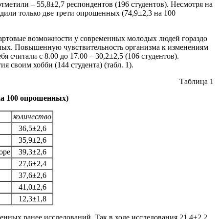
тметили – 55,8±2,7 респондентов (196 студентов). Несмотря на
дили только две трети опрошенных (74,9±2,3 на 100
стартовые возможности у современных молодых людей гораздо
енных. Повышенную чувствительность организма к изменениям
считали с 8.00 до 17.00 – 30,2±2,5 (106 студентов).
 своим хобби (144 студента) (табл. 1).
Таблица 1
на 100 опрошенных)
количество
36,5±2,6
35,9±2,6
оре
39,3±2,6
27,6±2,4
37,6±2,6
41,0±2,6
12,3±1,8
енных ранее исследований. Так в ходе исследования 21,4±2,2