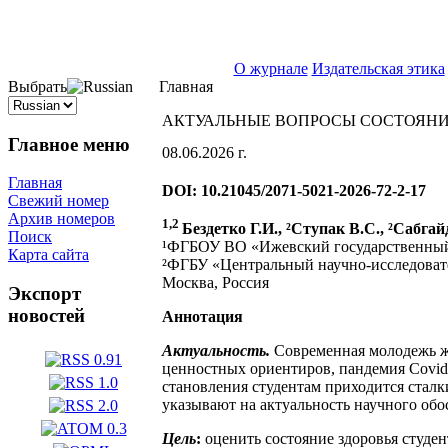
ISSN 2071-5021
О журнале
Издательская этика
Выбрать
Главная
АКТУАЛЬНЫЕ ВОПРОСЫ СОСТОЯНИ
Главное меню
08.06.2026 г.
Главная
DOI: 10.21045/2071-5021-2026-72-2-17
Свежий номер
Архив номеров
1,2
Бездетко Г.И., ²Ступак В.С., ²Сабгай
Поиск
¹ФГБОУ ВО «Ижевский государственный 
Карта сайта
²ФГБУ «Центральный научно-исследоват
Москва, Россия
Экспорт
новостей
Аннотация
Актуальность.
Современная молодежь жи
ценностных ориентиров, пандемия Covid
становления студентам приходится сталк
указывают на актуальность научного обо
Цель
:
оценить состояние здоровья студе