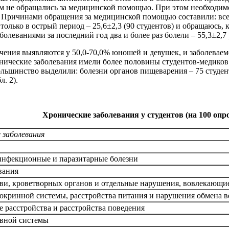
м не обращались за медицинской помощью. При этом необходимо о
. Причинами обращения за медицинской помощью составили: всег
олько в острый период – 25,6±2,3 (90 студентов) и обращаюсь, к
еваниями за последний год два и более раз болели – 55,3±2,7 р
чения выявляются у 50,0-70,0% юношей и девушек, и заболеваем
ические заболевания имели более половины студентов-медиков 
ольшинство выделили: болезни органов пищеварения – 75 студент
. 2).
Хронические заболевания у студентов (на 100 оп
 заболевания
инфекционные и паразитарные болезни
вания
ови, кроветворных органов и отдельные нарушения, вовлекающ
окринной системы, расстройства питания и нарушения обмена в
 расстройства и расстройства поведения
рвной системы