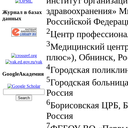
институт организац
здравоохранения» М
Журнал в базах
данных
Российской Федерац
2
Центр профессионал
3
Медицинский цент
плюс»), Обнинск, Ро
4
Городская поликли
GoogleАкадемия
5
Городская больница
Россия
6
Борисовская ЦРБ, Б
Россия
7