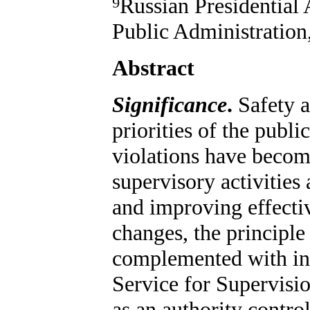
⁹Russian Presidentia
Public Administratio
Abstract
Significance
.
Safety a
priorities of the publi
violations have becom
supervisory activities
and improving effectiv
changes, the principle 
complemented with ind
Service for Supervisi
as an authority contro