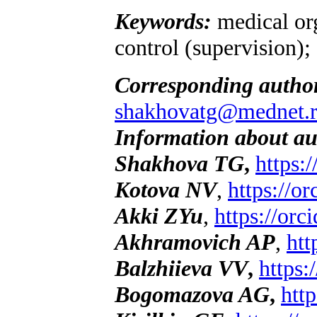
Keywords:
medical org
control (supervision); 
Corresponding autho
shakhovatg@mednet.
Information about au
Shakhova TG
,
https:
Kotova NV
,
https://o
Akki ZYu
,
https://or
Akhramovich AP
,
htt
Balzhiieva VV
,
https:
Bogomazova AG
,
htt