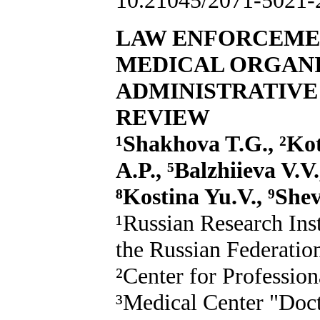
LAW ENFORCEMEN
MEDICAL ORGAN
ADMINISTRATIVE 
REVIEW
¹Shakhova T.G., ²Ko
A.P., ⁵Balzhiieva V.V
⁸Kostina Yu.V., ⁹Sh
¹Russian Research Inst
the Russian Federatio
²Center for Profession
³Medical Center "Doct