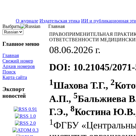
ISSN 2071-5021
О журнале
Издательская этика
ИИ и публикационная эт
Выбрать
Главная
ПРАВОПРИМЕНИТЕЛЬНАЯ ПРАКТИК
ОТВЕТСТВЕННОСТИ МЕДИЦИНСКИХ
Главное меню
08.06.2026 г.
Главная
Свежий номер
DOI: 10.21045/2071-
Архив номеров
Поиск
Карта сайта
1
2
Шахова Т.Г.,
Кото
Экспорт
5
новостей
А.П.,
Бальжиева В
8
Г.Э.,
Костина Ю.В.
1
ФГБУ «Центральный