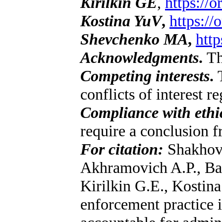
Kirilkin GE
,
https://
Kostina YuV
,
https:/
Shevchenko MA
,
htt
Acknowledgments
.
Th
Competing interests
.
T
conflicts of interest r
Compliance with ethi
require a conclusion 
For citation:
Shakhova
Akhramovich A.P., Ba
Kirilkin G.E., Kosti
enforcement practice 