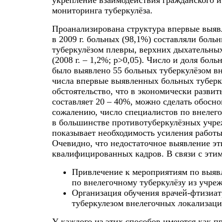
укрепление взаимодействия гражданского и
мониторинга туберкулёза.
Проанализирована структура впервые выя
в 2009 г. больных (98,1%) составляли больн
туберкулёзом плевры, верхних дыхательны
(2008 г. – 1,2%; p>0,05). Число и доля бо
было выявлено 55 больных туберкулёзом вн
числа впервые выявленных больных туберкул
обстоятельство, что в экономически разви
составляет 20 – 40%, можно сделать обосн
сожалению, число специалистов по внелег
в большинстве противотуберкулёзных учре
показывает необходимость усиления работ
Очевидно, что недостаточное выявление эт
квалифицированных кадров. В связи с этим
Привлечение к мероприятиям по выяв
по внелегочному туберкулёзу из учре
Организация обучения врачей-фтизиа
туберкулезом внелегочных локализаци
У каждого из этих способов имеются как п