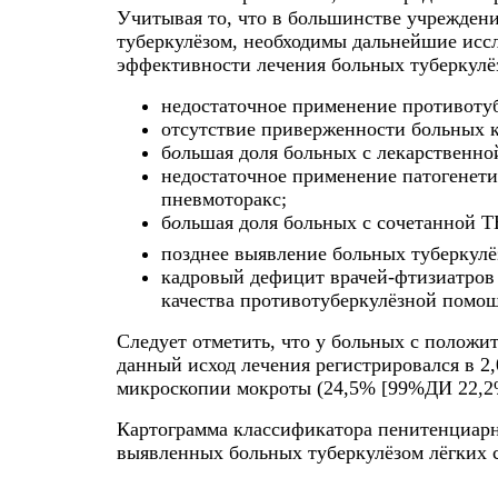
Учитывая то, что в большинстве учрежде
туберкулёзом, необходимы дальнейшие исс
эффективности лечения больных туберкулё
недостаточное применение противотуб
отсутствие приверженности больных 
б
о
льшая доля больных с лекарственно
недостаточное применение патогенети
пневмоторакс;
б
о
льшая доля больных с сочетанной 
позднее выявление больных туберкул
кадровый дефицит врачей-фтизиатров
качества противотуберкулёзной помо
Следует отметить, что у больных с полож
данный исход лечения регистрировался в 2,
микроскопии мокроты (24,5% [99%ДИ 22,2%
Картограмма классификатора пенитенциар
выявленных больных туберкулёзом лёгких с