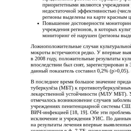
приоритетными являются учреждения р
недостаточной эффективностью (числ
регионы выделены на карте красным ц
Повышение достоверности мониторинг
учреждения регионов, в которых культ
мониторинг её нарушен (регионы выде
Ложноположительные случаи культуральной
мокроты встречаются редко. У впервые вы
в 2008 году, положительные результаты кул
впоследствии был снят, зарегистрирован в 
данный показатель составил 0,2% (p>0,05).
В последнее время большое значение прида
туберкулёза (МБТ) к противотуберкулёзны
лекарственной устойчивости (МЛУ МБТ). 
отмечалось возникновение случаев заболе
учреждениях пенитенциарной системы США
ВИЧ-инфекцией [18, 19]. Обе эти проблемы
исключение и учреждения УИС. По данным
на результаты лечения впервые выявленны
содержащиеся в ф. 7-ТБ, позволяют оценит