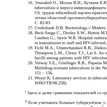
Эльтайеб О., Мосин В.Н., Буткеев Е.
tuberculosis и вируса иммунодефицита
Сб. трудов юбилейной научно-практи
летию областной противотуберкулёзн
С. 82-83.
Cruikshank D.B. Bacteriology.// Modern p
Beck-Sauge C., Dooley S.W., Hutton M.D.
Cauthen G., Jarvis W.R. Hospital outbreak
in transmission to staff and HIV-infecte
Fichl M.A., Uttamchandani R.B., Daikos 
Thompson L.M., Cleary T.J., Lai S. An ou
bacilli among patients with HIV infection
Valway S.E., Griefinger R.B., Papania M
Multidrug-resistant tuberculosis in the N
151 – 156.
Weyer K. Laboratory services in tubercu
WHO/TB/98.258).
i
Здесь и далее сравнение показателей со 
ii
Если учитывать больных туберкулёзом, 