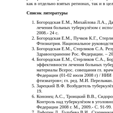
как в отдельно взятых регионах, так и в ц
Список литературы
Богородская Е.М., Михайлова Л.А., Да
лечения больных туберкулёзом с испо
2008.- 24 с.
Богородская Е.М., Пучков К.Г., Стер
Фтизиатрия. Национальное руководство
Богородская Е.М., Стерликов С.А. Рез
Здравоохранение Рос. Федерации. – 200
Богородская Е.М., Стерликов С.А., Бо
эффективности лечения больных тубер
материалы Всерос. совещания гл. враче
Федерации (01-02 июля 2008 г) / НИ
фтизиатров»; гл. ред. М.И. Перельман. 
Зарецкий В.Ф. Возбудитель туберкулёза
19.
Кононец А.С., Троицкий В.В., Сидоров
Контроль над туберкулёзом в уголовно
Федерации 2008 г. М., 2009.- С. 91-99.
Лафотен Д., Голубева В.И., Старченко