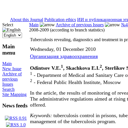
ISSN 2071-5021
About this Journal
Publication ethics
ИИ и публикационная эт
Select
Main
Archive of previous Issues
№4 
2008-2009 (according to branch statistics)
Tuberculosis revealing, diagnostics and treatment in pr
Main
Wednesday, 01 December 2010
menu
Организация здравоохранения
Main
1
2
Odintsov V.E.
, Skachkova E.I.
, Sterlikov 
New Issue
1
Archive of
- Department of Medical and Sanitary Care 
previous
2
- Federal Public Health Institute, Moscow
Issues
Search
In the article, the results of monitoring of rev
Site Mapping
The administrative regulations aimed at rising 
offered.
News feeds
Keywords:
tuberculosis control in prisons, tube
management of the tuberculosis program.