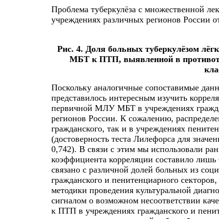
Проблема туберкулёза с множественной л
учреждениях различных регионов России от
Рис. 4. Доля больных туберкулёзом лёг
МБТ к ПТП, выявленной в противот
кла
Поскольку аналогичные сопоставимые данны
представилось интересным изучить коррел
первичной МЛУ МБТ в учреждениях гражда
регионов России. К сожалению, распредел
гражданского, так и в учреждениях пените
(достоверность теста Лилефорса для значен
0,742). В связи с этим мы использовали р
коэффициента корреляции составило лишь 0
связано с различной долей больных из соц
гражданского и пенитенциарного секторов,
методики проведения культуральной диагно
сигналом о возможном несоответствии каче
к ПТП в учреждениях гражданского и пенит