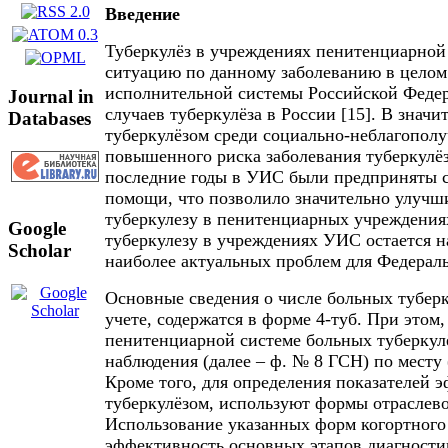
Введение
Туберкулёз в учреждениях пенитенциарной
ситуацию по данному заболеванию в целом 
исполнительной системы Российской Федер
Journal in
случаев туберкулёза в России [15]. В знач
Databases
туберкулёзом среди социально-неблагополу
повышенного риска заболевания туберкулёз
последние годы в УИС были предприняты с
помощи, что позволило значительно улучш
туберкулезу в пенитенциарных учреждениях
Google
туберкулезу в учреждениях УИС остается н
Scholar
наиболее актуальных проблем для Федерал
Основные сведения о числе больных туберк
учете, содержатся в форме 4-туб. При этом,
пенитенциарной системе больных туберкулё
наблюдения (далее – ф. № 8 ГСН) по месту
Кроме того, для определения показателей 
туберкулёзом, используют формы отраслевог
Использование указанных форм когортного
эффективность основных этапов диагности