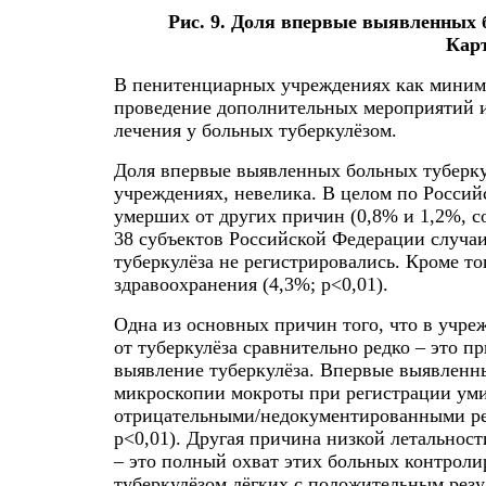
Рис. 9. Доля впервые выявленных 
Карт
В пенитенциарных учреждениях как миниму
проведение дополнительных мероприятий и
лечения у больных туберкулёзом.
Доля впервые выявленных больных туберку
учреждениях, невелика. В целом по Россий
умерших от других причин (0,8% и 1,2%, с
38 субъектов Российской Федерации случа
туберкулёза не регистрировались. Кроме то
здравоохранения (4,3%; p<0,01).
Одна из основных причин того, что в учр
от туберкулёза сравнительно редко – это 
выявление туберкулёза. Впервые выявленн
микроскопии мокроты при регистрации умир
отрицательными/недокументированными рез
p<0,01). Другая причина низкой летальнос
– это полный охват этих больных контрол
туберкулёзом лёгких с положительным рез