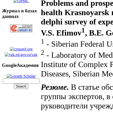
Problems and prospe
health Krasnoyarsk re
Журнал в базах
данных
delphi survey of expe
1
V.S. Efimov
, B.E. 
1
- Siberian Federal U
2
- Laboratory of Med
Institute of Complex
GoogleАкадемия
Diseases, Siberian Me
Резюме.
В статье об
группы экспертов, в
руководители учреж