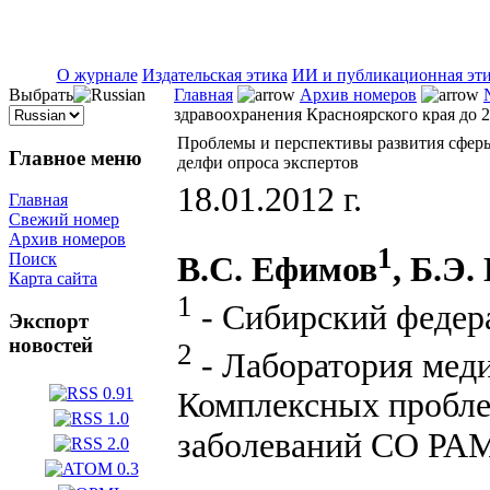
ISSN 2071-5021
О журнале
Издательская этика
ИИ и публикационная эт
Выбрать
Главная
Архив номеров
здравоохранения Красноярского края до 2
Проблемы и перспективы развития сферы 
Главное меню
делфи опроса экспертов
18.01.2012 г.
Главная
Свежий номер
Архив номеров
1
В.С. Ефимов
, Б.Э
Поиск
Карта сайта
1
- Сибирский федера
Экспорт
новостей
2
- Лаборатория мед
Комплексных пробле
заболеваний СО РАМ