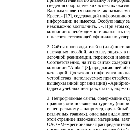
привлекательным по дизайну и информат
сведения о юридических аспектах оказан
Важным является наличие так называемо
Креста» [17], содержащий информацию о
информации не имеется. Особую нашу зан
невозможно восполнить…». При этом сод
компании о необходимости оказывать пе
и не соответствующей официально утве
2. Сайты производителей и (или) поста
наглядных пособий, использующихся в п
легочной реанимации, переноски и манип
Соответственно, на этих сайтах содержи
компании “Ambu” [3], предлагающей обо
категорий. Достаточно информативно на
устройствах, используемых при отработк
вышеуказанной организации) «Арибрис» 
(адреса учебных центров, статьи, норма
3. Непрофильные сайты, содержащие отд
правило, они посвящены туризму (наприм
огнестрельному – например, оружейный п
различных травмах), опасным видам дея
этой странице изложены материалы, взят
ОАО «Межрегиональная распределительна
посвященные подготовке водителей («Авт