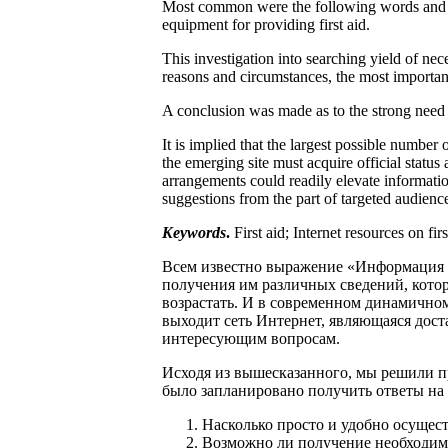
Most common were the following words and phras
equipment for providing first aid.
This investigation into searching yield of nece
reasons and circumstances, the most important 
A conclusion was made as to the strong need fo
It is implied that the largest possible number 
the emerging site must acquire official statu
arrangements could readily elevate information
suggestions from the part of targeted audience
Keywords
.
First aid; Internet resources on firs
Всем известно выражение «Информация п
получения им различных сведений, котор
возрастать. И в современном динамичном
выходит сеть Интернет, являющаяся до
интересующим вопросам.
Исходя из вышесказанного, мы решили п
было запланировано получить ответы на
Насколько просто и удобно осущес
Возможно ли получение необходим