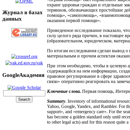
охране здоровья граждан и отдельные за
терминов, обозначающих простейшие дей
Журнал в базах
помощь», «самопомощь», «взаимопомощь»
данных
оказания первой помощи».
Проведенное исследование показало, чт
силу целого ряда причин, в настоящее в
(образовательном, юридическом, материа
По итогам исследования сделан вывод о 
материальным и прочим аспектам оказан
При этом необходимо, чтобы в целевую 
содержащейся на нем информации, созда
GoogleАкадемия
правовое регулирование в сфере здраво
связи» оперативно реагировать на замеч
Ключевые
слова
.
Первая помощь, Интерн
Summary
. Inventory of informational resour
Yahoo, Google, Yandex, and Rambler. For the 
support», and «emergency care». For the sear
has become a golden standard only until rece
to other legal acts) and for this reason quite 