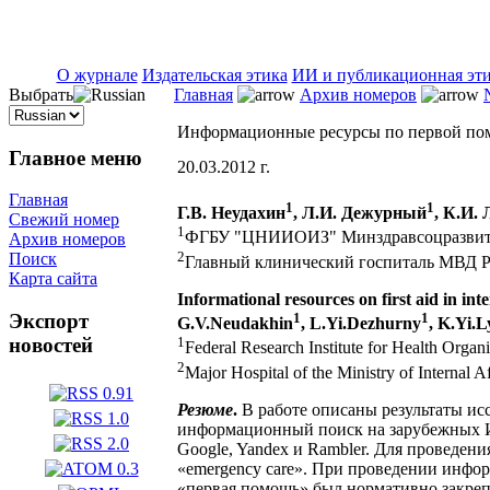
ISSN 2071-5021
О журнале
Издательская этика
ИИ и публикационная эт
Выбрать
Главная
Архив номеров
Информационные ресурсы по первой пом
Главное меню
20.03.2012 г.
Главная
1
1
Г.В. Неудахин
, Л.И. Дежурный
, К.И.
Свежий номер
1
ФГБУ "ЦНИИОИЗ" Минздравсоцразвити
Архив номеров
2
Поиск
Главный клинический госпиталь МВД Р
Карта сайта
Informational resources on first aid in int
1
1
Экспорт
G.V.Neudakhin
, L.Yi.Dezhurny
, K.Yi.
новостей
1
Federal Research Institute for Health Orga
2
Major Hospital of the Ministry of Internal 
Резюме
.
В работе описаны результаты ис
информационный поиск на зарубежных Ин
Google, Yandex и Rambler. Для проведения 
«emergency care». При проведении инфор
«первая помощь» был нормативно закреп