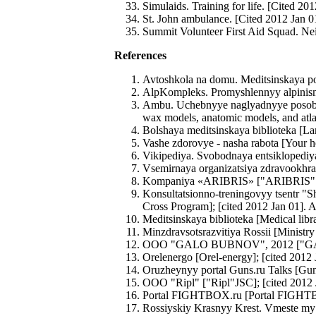
Simulaids. Training for life. [Cited 20
St. John ambulance. [Cited 2012 Jan 0
Summit Volunteer First Aid Squad. Nei
References
Avtoshkola na domu. Meditsinskaya pom
AlpKompleks. Promyshlennyy alpinism [
Ambu. Uchebnyye naglyadnyye posobiya,
wax models, anatomic models, and atlas
Bolshaya meditsinskaya biblioteka [Larg
Vashe zdorovye - nasha rabota [Your he
Vikipediya. Svobodnaya entsiklopediya 
Vsemirnaya organizatsiya zdravookhran
Kompaniya «ARIBRIS» ["ARIBRIS" comp
Konsultatsionno-treningovyy tsentr "
Cross Program]; [cited 2012 Jan 01]. Av
Meditsinskaya biblioteka [Medical libra
Minzdravsotsrazvitiya Rossii [Ministry
OOO "GALO BUBNOV", 2012 ["GALO B
Orelenergo [Orel-energy]; [cited 2012 J
Oruzheynyy portal Guns.ru Talks [Guns p
OOO "Ripl" ["Ripl"JSC]; [cited 2012
Portal FIGHTBOX.ru [Portal FIGHTBOX.r
Rossiyskiy Krasnyy Krest. Vmeste my m