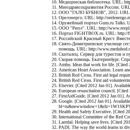
Медицинская библиотека. URL: http:
Минздравсоцразвития России. URL: 
ООО "ГАЛО БУБНОВ", 2012. URL: htt
Орелэнерго. URL: http://orelenergo.
Оружейный портал Guns.ru Talks. URL
ООО "Рипл". URL: http://www.reepl
Портал FIGHTBOX.ru. URL: http://fig
Российский Красный Крест. Вместе 
Свято-Димитриевское училище сест
помощь. URL: http://www.meduhod.ru
Скиталец. Сервер для туристов и пу
Скорая помощь. Екатеринбург. Спра
Ambu. Ideas that work for life. [Cite
American Heart Association. Learn and 
British Red Cross. First aid legal requ
British Red Cross. First aid volunteer
Elsevier. [Cited 2012 Jan 01]. Avail
European resuscitation council. [Cited
FirstAidGuide. [Cited 2012 Jan 01]. Av
Google. [Cited 2012 Jan 01]. Availabl
hl=ru&newwindow=1&rlz=1W1
Health and Safety Executive. [Cited 20
International Committee of the Red Cro
Laerdal. Helping save lives. [Cited 20
PADI. The way the world learns to div