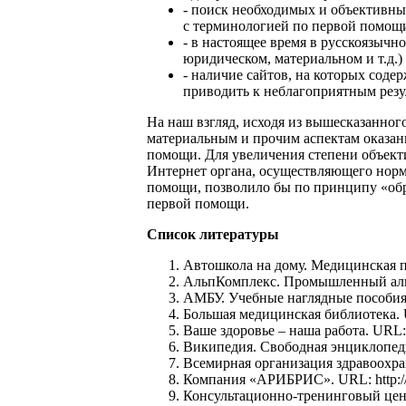
- поиск необходимых и объективны
с терминологией по первой помощи,
- в настоящее время в русскоязычн
юридическом, материальном и т.д.)
- наличие сайтов, на которых сод
приводить к неблагоприятным резу
На наш взгляд, исходя из вышесказанног
материальным и прочим аспектам оказан
помощи. Для увеличения степени объект
Интернет органа, осуществляющего норм
помощи, позволило бы по принципу «обра
первой помощи.
Список литературы
Автошкола на дому. Медицинская по
АльпКомплекс. Промышленный альпин
АМБУ. Учебные наглядные пособия, 
Большая медицинская библиотека. UR
Ваше здоровье – наша работа. URL: 
Википедия. Свободная энциклопедия.
Всемирная организация здравоохране
Компания «АРИБРИС». URL: http://w
Консультационно-тренинговый цент