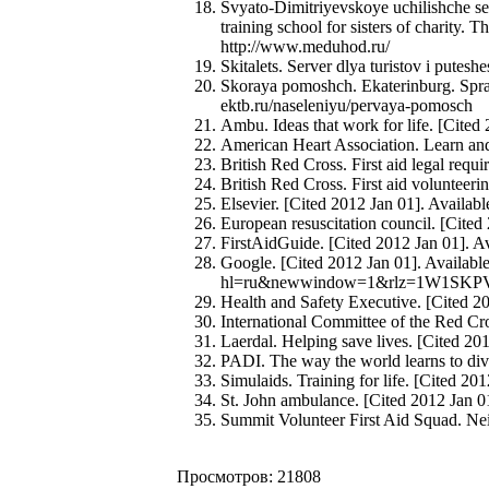
Svyato-Dimitriyevskoye uchilishche se
training school for sisters of charity.
http://www.meduhod.ru/
Skitalets. Server dlya turistov i putesh
Skoraya pomoshch. Ekaterinburg. Sprav
ektb.ru/naseleniyu/pervaya-pomosch
Ambu. Ideas that work for life. [Cite
American Heart Association. Learn and 
British Red Cross. First aid legal requ
British Red Cross. First aid volunteer
Elsevier. [Cited 2012 Jan 01]. Avail
European resuscitation council. [Cited
FirstAidGuide. [Cited 2012 Jan 01]. Av
Google. [Cited 2012 Jan 01]. Availabl
hl=ru&newwindow=1&rlz=1W1
Health and Safety Executive. [Cited 20
International Committee of the Red Cro
Laerdal. Helping save lives. [Cited 20
PADI. The way the world learns to div
Simulaids. Training for life. [Cited 20
St. John ambulance. [Cited 2012 Jan 0
Summit Volunteer First Aid Squad. Nei
Просмотров: 21808