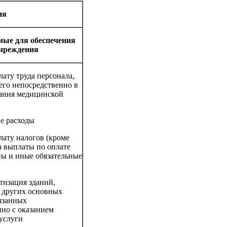
ия
мые для обеспечения
учреждения
лату труда персонала,
его непосредственно в
зания медицинской
е расходы
лату налогов (кроме
а выплаты по оплате
ны и иные обязательные
тизация зданий,
 других основных
вязанных
нно с оказанием
услуги