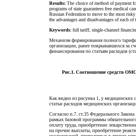
Results:
The choice of method of payment for m
programs of state guarantees free medical care 
Russian Federation to move to the most risky 
the advantages and disadvantages of each of th
Keywords
: full tariff, single-channel finan
Механизм формирования полного тарифа 
организации, ранее покрывавшихся за сч
финансирования по статьям расходов (ст
Рис.1. Соотношение средств ОМС
Как видно из рисунка 1, у медицинских 
статьи расходов медицинских организац
Согласно п.7. ст.35 Федерального Закон
рамках базовой программы обязательного
оплату труда, приобретение лекарственн
на прочие выплаты, приобретение реакт
исследований, проводимых в других учр