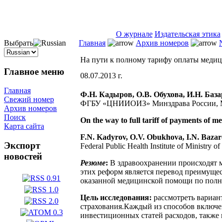
ISSN 2071-5021
О журнале
Издательская этика
Выбрать
Главная
Архив номеров
На пути к полному тарифу оплаты меди
Главное меню
08.07.2013 г.
Главная
Ф.Н. Кадыров, О.В. Обухова, И.Н. Баз
Свежий номер
ФГБУ «ЦНИИОИЗ» Минздрава России, 
Архив номеров
Поиск
On the way to full tariff of payments of me
Карта сайта
F.N. Kadyrov, O.V. Obukhova, I.N. Bazar
Экспорт
Federal Public Health Institute of Ministry 
новостей
Резюме
:
В здравоохранении происходят 
этих реформ является перевод преимуще
оказанной медицинской помощи по полн
Цель исследования:
рассмотреть вариан
страхования.Каждый из способов включен
инвестиционных статей расходов, также 