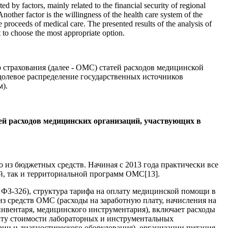
d by factors, mainly related to the financial security of regional
Another factor is the willingness of the health care system of the
proceeds of medical care. The presented results of the analysis of
t to choose the most appropriate option.
страхования (далее - ОМС) статей расходов медицинской
 долевое распределение государственных источников
м).
ей расходов медицинских организаций, участвующих в
 из бюджетных средств. Начиная с 2013 года практически все
й, так и территориальной программ ОМС[13].
- ФЗ-326), структура тарифа на оплату медицинской помощи в
з средств ОМС (расходы на заработную плату, начисления на
 инвентаря, медицинского инструментария), включает расходы
лату стоимости лабораторных и инструментальных
ии и диагностического оборудования), организации питания