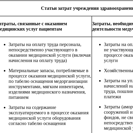
Статьи затрат учреждения здравоохранен
атраты, связанные с оказанием
Затраты, необходи
едицинских услуг пациентам
деятельности мед
Затраты на оплату труда персонала,
Затраты на оп
непосредственно участвующего в
не участвующ
оказании медицинской услуги (включая
процессе ока
начисления на оплату труда)
услуги
Материальные запасы, потребляемые в
Хозяйственны
процессе оказания медицинской услуги,
Затраты на уп
по табелю оснащения медорганизации
начислений н
инструментами, мягким инвентарем,
труда, пошли
изделиями медицинского назначения,
платежи
питанием
Затраты (амор
Затраты на содержание
сооружений и
эксплуатируемого в процессе оказания
фондов, не с
медицинской услуги оборудования
непосредстве
согласно табелю оснащения
медицинской 