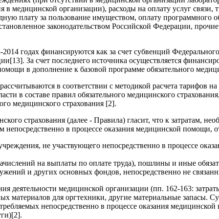
 в медицинской организации), расходы на оплату услуг связи, т
дную плату за пользование имуществом, оплату программного об
становленное законодательством Российской Федерации, прочие
3-2014 годах финансируются как за счет субвенций Федерально
ии[13]. За счет последнего источника осуществляется финансир
помощи в дополнение к базовой программе обязательного медици
рассчитываются в соответствии с методикой расчета тарифов 
сти в составе правил обязательного медицинского страхования, 
го медицинского страхования [2].
ского страхования (далее - Правила) гласит, что к затратам, н
м непосредственно в процессе оказания медицинской помощи, от
а учреждения, не участвующего непосредственно в процессе ока
начислений на выплаты по оплате труда), пошлины и иные обяза
оружений и других основных фондов, непосредственно не связан
ния деятельности медицинской организации (пп. 162-163: затрат
ных материалов для оргтехники, другие материальные запасы. С
отребляемых непосредственно в процессе оказания медицинской 
и)[2].