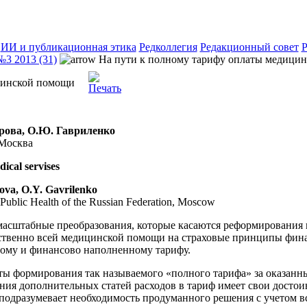
ИИ и публикационная этика
Редколлегия
Редакционный совет
Р
№3 2013 (31)
На пути к полному тарифу оплаты медици
цинской помощи
арова, О.Ю. Гавриленко
Москва
dical servises
ova, O.Y. Gavrilenko
of Public Health of the Russian Federation, Moscow
масштабные преобразования, которые касаются реформирования
ственно всей медицинской помощи на страховые принципы фина
ому и финансово наполненному тарифу.
ты формирования так называемого «полного тарифа» за оказанны
ия дополнительных статей расходов в тариф имеет свои достоин
подразумевает необходимость продуманного решения с учетом вс