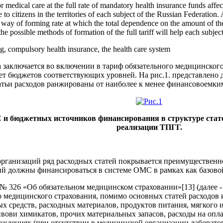
edical care at the full rate of mandatory health insurance funds affecte
to citizens in the territories of each subject of the Russian Federation. 
way of forming rate at which the total dependence on the amount of the 
e possible methods of formation of the full tariff will help each subjec
cing, compulsory health insurance, the health care system
заключается во включении в тариф обязательного медицинского 
ет бюджетов соответствующих уровней. На рис.1. представлено
атьи расходов ранжированы от наиболее к менее финансовоемки
 и бюджетных источников финансирования в структуре стат
реализации ТПГГ.
организаций ряд расходных статей покрывается преимущественно
ий должны финансироваться в системе ОМС в рамках как базово
а № 326 «Об обязательном медицинском страховании»[13] (далее 
 медицинского страхования, помимо основных статей расходов и
ых средств, расходных материалов, продуктов питания, мягкого
ивови химикатов, прочих материальных запасов, расходы на оп
еждениях (при отсутствии в медицинской организации лаборатор