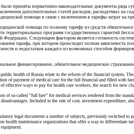
 были приняты нормативно-законодательные документы ряда су
включения дополнительных статей расходов, расходуемых на с
дицинской помощи в связи с включением в тарифы затрат на пр
едицинской помощи по полному тарифу из средств обязательног
ти территориальных программ государственных гарантий беспл
ой Федерации. Следующим фактором является готовность систем
ования тарифа, при котором происходит полная зависимость по
тоинств и недостатков каждого из возможных способов формиро
анальное финансирование, обязательное медицинское страхован
ublic health of Russia relate to the reform of the financial system. The 
tion of payment of medical care for the full financial and filled with 
of effective ways to pay for health care workers, the search for new cha
on of so-called "full fare" for medical services rendered from the manda
 disadvantages. Included in the rate of cost, investment expenditure, als
atory legal documents a number of subjects, previously switched to pay 
n health maintenance organizations that offer a way to differentiate tarif
l equipment.