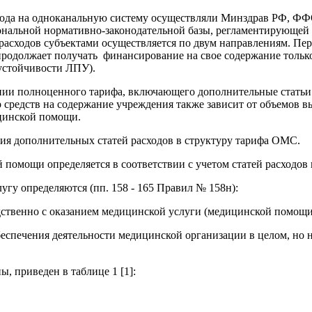
хода на одноканальную систему осуществляли Минздрав РФ, ФФОМ
иональной нормативно-законодательной базы, регламентирующей
асходов субъектами осуществляется по двум направлениям. Пер
родолжает получать финансирование на свое содержание только
 устойчивости ЛПУ).
ании полноценного тарифа, включающего дополнительные статьи
р средств на содержание учреждения также зависит от объемов 
цинской помощи.
ния дополнительных статей расходов в структуру тарифа ОМС.
 помощи определяется в соответствии с учетом статей расходо
гу определяются (пп. 158 - 165 Правил № 158н):
едственно с оказанием медицинской услуги (медицинской помощи
обеспечения деятельности медицинской организации в целом, но
ы, приведен в таблице 1 [1]: