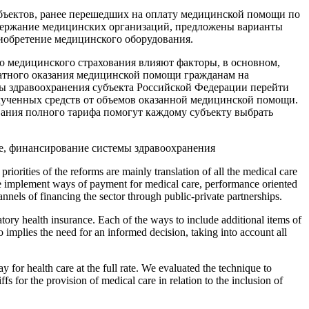
бъектов, ранее перешедших на оплату медицинской помощи по
одержание медицинских организаций, предложены варианты
иобретение медицинского оборудования.
о медицинского страхования влияют факторы, в основном,
атного оказания медицинской помощи гражданам на
ы здравоохранения субъекта Российской Федерации перейти
лученных средств от объемов оказанной медицинской помощи.
вания полного тарифа помогут каждому субъекту выбрать
ие, финансирование системы здравоохранения
priorities of the reforms are mainly translation of all the medical care
fare implement ways of payment for medical care, performance oriented
nnels of financing the sector through public-private partnerships.
tory health insurance. Each of the ways to include additional items of
o implies the need for an informed decision, taking into account all
for health care at the full rate. We evaluated the technique to
fs for the provision of medical care in relation to the inclusion of