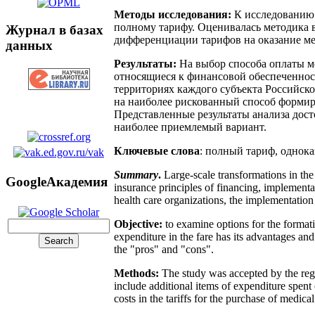
Методы исследования:
К исследованию
полному тарифу. Оценивалась методика 
Журнал в базах
дифференциации тарифов на оказание ме
данных
Результаты:
На выбор способа оплаты м
относящиеся к финансовой обеспеченнос
территориях каждого субъекта Российск
на наиболее рискованный способ формир
Представленные результаты анализа дос
наиболее приемлемый вариант.
Ключевые слова
: полный тариф, однок
Summary
.
Large-scale transformations in the p
GoogleАкадемия
insurance principles of financing, implementa
health care organizations, the implementation 
Objective:
to examine options for the formati
expenditure in the fare has its advantages and
the "pros" and "cons".
Methods:
The study was accepted by the regul
include additional items of expenditure spent o
costs in the tariffs for the purchase of medica