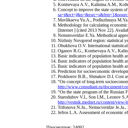
Kontsevaya A.V., Kalinina A.M., Kolt
Concept to improve the state system of 
sa=t&rct=j&q=&esrc=s&frm=1&s
Mavlikaeva Yu.A., Podluzhnaya M.Ya. Ec
Methodology for calculating economic 
[Internet ] [cited 2013 Nov 22]. Avail
Nemstsveridze E.Ya. Methodical approa
Nizhniy Novgorod region: statistical y
Obukhova O.V. International statistical 
Oganov R.G., Kontsevaya A.V., Kalinin
Basic indicators of population health 
Basic indicators of population health 
Basic indicators of population health 
Prediction for socioeconomic developm
Prokhorov B.B., Shmakov D.I. Cost ass
“On concept of long-term socioeconomi
http://www.consultant.ru/document/
“On the state program of the Russian 
Starodubov V.I., Son I.M., Leonov S.A.
http://vestnik.mednet.ru/content/view/4
Trifonova N.Ju., Nemscveridze Je.Ja., 
Jefros L.A. Assessment of economic effi
Просмотров: 24092