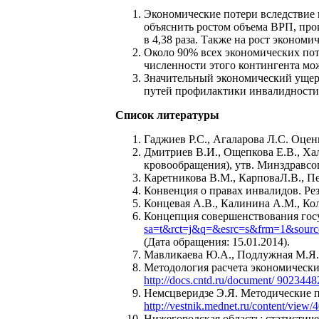
Экономические потери вследствие и
объяснить ростом объема ВРП, про
в 4,38 раза. Также на рост эконом
Около 90% всех экономических поте
численности этого контингента мо
Значительный экономический ущерб
путей профилактики инвалидности,
Список литературы
Гаджиев Р.С., Агаларова Л.С. Оце
Дмитриев В.И., Ощепкова Е.В., Ха
кровообращения), утв. Минздравсо
Каретникова В.М., КарповаЛ.В., П
Конвенция о правах инвалидов. Ре
Концевая А.В., Калинина А.М., Ко
Концепция совершенствования гос
sa=t&rct=j&q=&esrc=s&frm=1&s
(Дата обращения: 15.01.2014).
Мавликаева Ю.А., Подлужная М.Я. 
Методология расчета экономических
http://docs.cntd.ru/document/ 9023448
Немсцверидзе Э.Я. Методические п
http://vestnik.mednet.ru/content/view/4
Нижегородская область: статистич