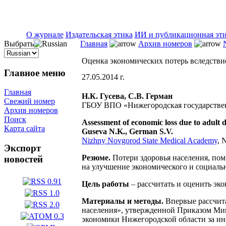
ISSN 2071-5021
О журнале
Издательская этика
ИИ и публикационная эт
Выбрать
Главная
Архив номеров
Оценка экономических потерь вследствие
Главное меню
27.05.2014 г.
Главная
Н.К. Гусева, С.В. Герман
Свежий номер
ГБОУ ВПО «Нижегородская государствен
Архив номеров
Поиск
Assessment of economic loss due to adult 
Карта сайта
Guseva N.K., German S.V.
Nizhny Novgorod State Medical Academy
, 
Экспорт
Резюме.
Потери здоровья населения, по
новостей
на улучшение экономического и социальн
Цель работы
– рассчитать и оценить эко
Материалы и методы.
Впервые рассчита
населения», утвержденной Приказом Мин
экономики Нижегородской области за ин