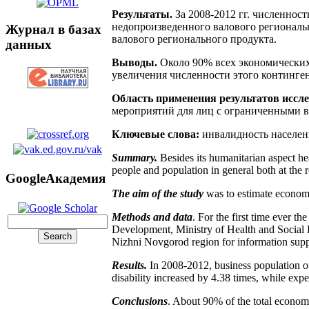
Результаты.
За 2008-2012 гг. численнос
недопроизведенного валового региональн
Журнал в базах
валового регионального продукта.
данных
Выводы.
Около 90% всех экономических 
увеличения численности этого континге
Область применения результатов иссл
мероприятий для лиц с ограниченными в
Ключевые слова:
инвалидность населен
Summary.
Besides its humanitarian aspect he
people and population in general both at the r
GoogleАкадемия
The aim of the study
was to estimate economi
Methods and data
. For the first time ever 
Development, Ministry of Health and Social D
Nizhni Novgorod region for information suppor
Results.
In 2008-2012, business population of 
disability increased by 4.38 times, while exp
Conclusions
. About 90% of the total economi