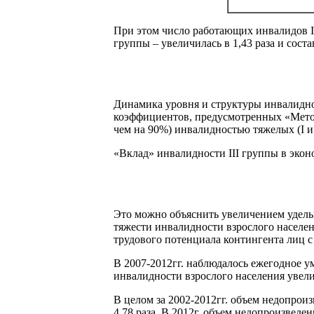
При этом число работающих инвалидов I гр
группы – увеличилась в 1,43 раза и соста
Динамика уровня и структуры инвалиднос
коэффициентов, предусмотренных «Методо
чем на 90%) инвалидностью тяжелых (I и 
«Вклад» инвалидности III группы в эконо
Это можно объяснить увеличением удельн
тяжести инвалидности взрослого населен
трудового потенциала контингента лиц 
В 2007-2012гг. наблюдалось ежегодное у
инвалидности взрослого населения увелич
В целом за 2002-2012гг. объем недопрои
4,78 раза. В 2012г. объем недопроизведе