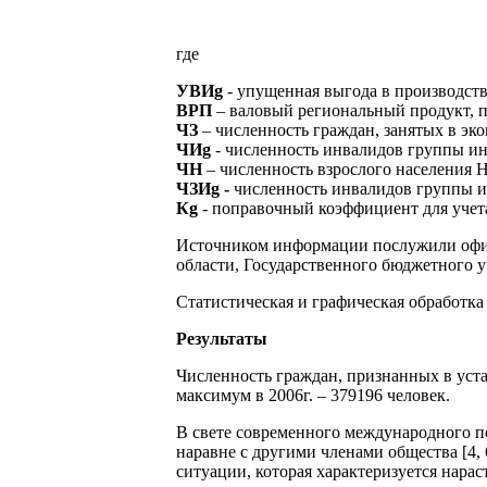
где
УВИg
- упущенная выгода в производств
ВРП
– валовый региональный продукт, п
ЧЗ
– численность граждан, занятых в эк
ЧИg
- численность инвалидов группы ин
ЧН
– численность взрослого населения 
ЧЗИg -
численность инвалидов группы ин
Кg
- поправочный коэффициент для учета
Источником информации послужили офиц
области, Государственного бюджетного у
Статистическая и графическая обработка
Результаты
Численность граждан, признанных в уста
максимум в 2006г. – 379196 человек.
В свете современного международного п
наравне с другими членами общества [4, 
ситуации, которая характеризуется нара