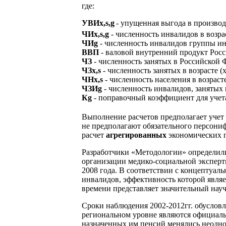
где:
УВИx,s,g
- упущенная выгода в производ
ЧИx,s,g
- численность инвалидов в возра
ЧИg
- численность инвалидов группы ин
ВВП
- валовой внутренний продукт Рос
ЧЗ
- численность занятых в Российской 
ЧЗx,s
- численность занятых в возрасте (
ЧНx,s
- численность населения в возрасте
ЧЗИg
- численность инвалидов, занятых
Кg
- поправочный коэффициент для учет
Выполнение расчетов предполагает учет
не предполагают обязательного персониф
расчет
агрегированных
экономических п
Разработчики «Методологии» определили
организации медико-социальной эксперт
2008 года. В соответствии с концептуа
инвалидов, эффективность которой являе
времени представляет значительный нау
Сроки наблюдения 2002-2012гг. обуслов
региональном уровне являются официаль
назначенных им пенсий менялись неоднок