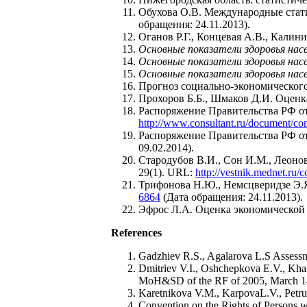
Обухова О.В. Международные стат
обращения: 24.11.2013).
Оганов Р.Г., Концевая А.В., Кали
Основные показатели здоровья нас
Основные показатели здоровья нас
Основные показатели здоровья нас
Прогноз социально-экономического
Прохоров Б.Б., Шмаков Д.И. Оценк
Распоряжение Правительства РФ от 
http://www.consultant.ru/document/
Распоряжение Правительства РФ от
09.02.2014).
Стародубов В.И., Сон И.М., Леонов
29(1). URL:
http://vestnik.mednet.ru/
Трифонова Н.Ю., Немсцверидзе Э.Я
6864
(Дата обращения: 24.11.2013).
Эфрос Л.А. Оценка экономической 
References
Gadzhiev R.S., Agalarova L.S Assessmen
Dmitriev V.I., Oshchepkova E.V., Khal'
MoH&SD of the RF of 2005, March 14. 
Karetnikova V.M., KarpovaL.V., Petrun'
Convention on the Rights of Persons wi