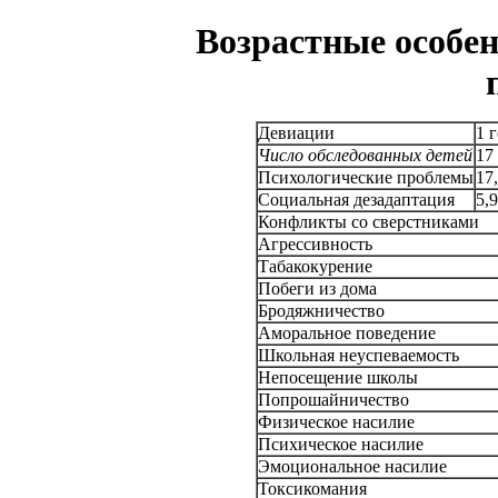
Возрастные особе
Девиации
1 
Число обследованных детей
17
Психологические проблемы
17
Социальная дезадаптация
5,
Конфликты со сверстниками
Агрессивность
Табакокурение
Побеги из дома
Бродяжничество
Аморальное поведение
Школьная неуспеваемость
Непосещение школы
Попрошайничество
Физическое насилие
Психическое насилие
Эмоциональное насилие
Токсикомания