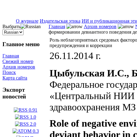
ISSN 2071-5021
О журнале
Издательская этика
ИИ и публикационная эт
Выбрать
Главная
Архив номеров
формировании девиантного поведения де
Роль неблагоприятных средовых факторо
Главное меню
предупреждения и коррекции
26.11.2014 г.
Главная
Свежий номер
Архив номеров
Цыбульская И.С., Б
Поиск
Карта сайта
Федеральное госуда
Экспорт
«Центральный НИИ 
новостей
здравоохранения МЗ
Role of negative env
deviant behavior in 