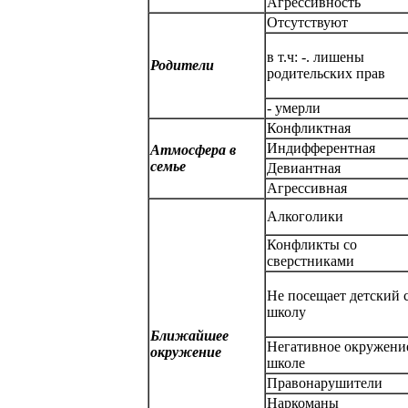
Агрессивность
Отсутствуют
в т.ч: -. лишены
Родители
родительских прав
- умерли
Конфликтная
Индифферентная
Атмосфера в
семье
Девиантная
Агрессивная
Алкоголики
Конфликты со
сверстниками
Не посещает детский с
школу
Ближайшее
Негативное окружени
окружение
школе
Правонарушители
Наркоманы