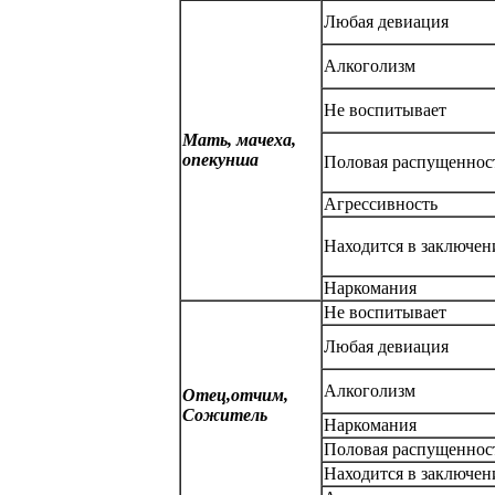
Любая девиация
Алкоголизм
Не воспитывает
Мать, мачеха,
опекунша
Половая распущеннос
Агрессивность
Находится в заключен
Наркомания
Не воспитывает
Любая девиация
Алкоголизм
Отец,отчим,
Сожитель
Наркомания
Половая распущеннос
Находится в заключен