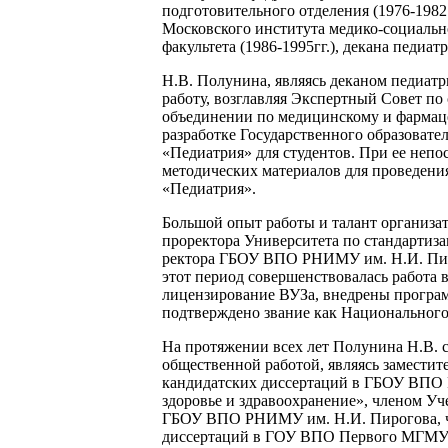
подготовительного отделения (1976-1982
Московского института медико-социально
факультета (1986-1995гг.), декана педиа
Н.В. Полунина, являясь деканом педиат
работу, возглавляя Экспертный Совет п
объединении по медицинскому и фармаце
разработке Государственного образовате
«Педиатрия» для студентов. При ее непо
методических материалов для проведени
«Педиатрия».
Большой опыт работы и талант организ
проректора Университета по стандартизац
ректора ГБОУ ВПО РНИМУ им. Н.И. Пирог
этот период совершенствовалась работа 
лицензирование ВУЗа, внедрены програм
подтверждено звание как Национального
На протяжении всех лет Полунина Н.В. 
общественной работой, являясь заместит
кандидатских диссертаций в ГБОУ ВПО 
здоровье и здравоохранение», членом Уч
ГБОУ ВПО РНИМУ им. Н.И. Пирогова, чл
диссертаций в ГОУ ВПО Первого МГМУ им