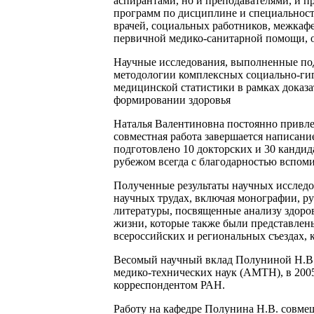
аспирантами, но и преподавателями, и п
программ по дисциплине и специальности
врачей, социальных работников, межка
первичной медико-санитарной помощи, о
Научные исследования, выполненные под
методологии комплексных социально-ги
медицинской статистики в рамках доказ
формировании здоровья
Наталья Валентиновна постоянно привлек
совместная работа завершается написани
подготовлено 10 докторских и 30 кандид
рубежом всегда с благодарностью вспом
Полученные результаты научных исследо
научных трудах, включая монографии, ру
литературы, посвященные анализу здоровь
жизни, которые также были представлен
всероссийских и региональных съездах, 
Весомый научный вклад Полуниной Н.В. 
медико-технических наук (АМТН), в 2005
корреспондентом РАН.
Работу на кафедре Полунина Н.В. совмеща