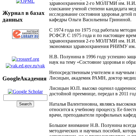
здравоохранения 2-го МОЛГМИ им. Н.И.
соискание ученой степени кандидата ме
Журнал в базах
исследование состояния здоровья детей
данных
кафедры Ольги Васильевны Грининой.
С 1974 года по 1975 год работала метод
РСФСР. С 1975 года и по настоящее врем
здравоохранения 2-го МОЛГМИ им. Н.И. 
экономики здравоохранения РНИМУ им. 
Н.В. Полунина в 1996 году успешно защ
наук на тему «Состояние здоровья и обра
Непосредственным учителем и научным 
Лисицын, академик РАМН, доктор медици
GoogleАкадемия
Лисицын Ю.П. высоко оценил одаренност
достойной преемнице, передал в 2011 год
Наталья Валентиновна, являясь высокок
относится к учебному процессу. Ее блес
врачи, преподаватели профильных кафед
Большое внимание Н.В. Полунина всегда 
методических и научных пособий, которы