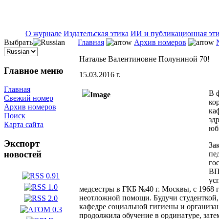
ISSN 2071-5021
О журнале
Издательская этика
ИИ и публикационная эт
Выбрать
Главная
Архив номеров
Наталье Валентиновне Полуниной 70!
Главное меню
15.03.2016 г.
Главная
В 
Свежий номер
ко
Архив номеров
ка
Поиск
зд
Карта сайта
юб
Экспорт
За
новостей
пе
го
ВП
ус
медсестры в ГКБ №40 г. Москвы, с 1968 
неотложной помощи. Будучи студенткой, 
кафедре социальной гигиены и организац
продолжила обучение в ординатуре, зате