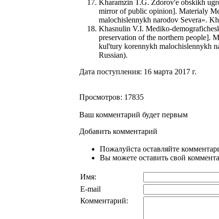
Kharamzin T.G. Zdorov'e obskikh ugro
mirror of public opinion]. Materialy
malochislennykh narodov Severa». Kha
Khasnulin V.I. Mediko-demografichesk
preservation of the northern people].
kul'tury korennykh malochislennykh n
Russian).
Дата поступления: 16 марта 2017 г.
Просмотров: 17835
Ваш комментарий будет первым
Добавить комментарий
Пожалуйста оставляйте комментари
Вы можете оставить свой комментар
Имя:
E-mail
Комментарий: