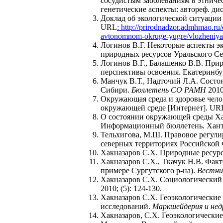
сосудистым заболеваниям в этнич
генетические аспекты: автореф. дис
Доклад об экологической ситуации
URL
: http://prirodnadzor.admhmao.ru
avtonomnom-okruge-yugre/vlozheniya
Логинов В.Г. Некоторые аспекты э
природных ресурсов Уральского Се
Логинов В.Г., Балашенко В.В. При
перспективы освоения. Екатеринбур
Манчук В.Т., Надточий Л.А. Состо
Сибири.
Бюллетень СО РАМН
2010;
Окружающая среда и здоровье чел
окружающей среде [Интернет]. UR
О состоянии окружающей среды Ха
Информационный бюллетень. Ханты
Тельхигова, М.Ш. Правовое регули
северных территориях Российской
Хакназаров С.Х. Природные ресурсы
Хакназаров С.Х., Ткачук Н.В. Факт
примере Сургутского р-на).
Вестни
Хакназаров С.Х. Социологический 
2010; (5): 124-130.
Хакназаров С.Х. Геоэкологически
исследований.
Маркшейдерия и нед
Хакназаров, С.Х. Геоэкологически