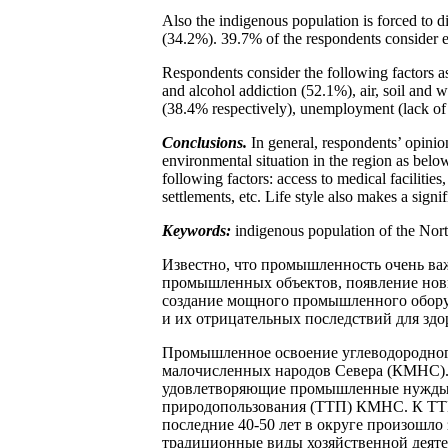
Also the indigenous population is forced to dis
(34.2%). 39.7% of the respondents consider en
Respondents consider the following factors as
and alcohol addiction (52.1%), air, soil and 
(38.4% respectively), unemployment (lack of
Conclusions.
In general, respondents’ opinion
environmental situation in the region as below 
following factors: access to medical facilities
settlements, etc. Life style also makes a signi
Keywords:
indigenous population of the North
Известно, что промышленность очень важ
промышленных объектов, появление нов
создание мощного промышленного обору
и их отрицательных последствий для зд
Промышленное освоение углеводородного 
малочисленных народов Севера (КМНС). 
удовлетворяющие промышленные нужды, 
природопользования (ТТП) КМНС. К ТТП 
последние 40-50 лет в округе произошл
традиционные виды хозяйственной деяте