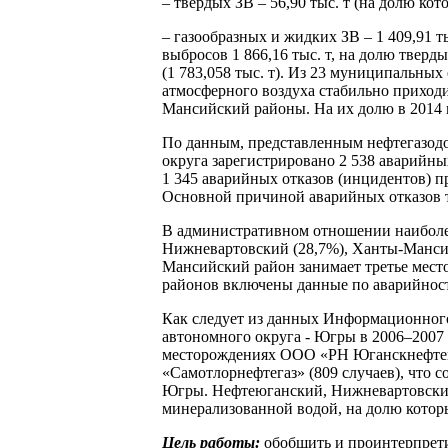
– твердых ЗВ – 56,90 тыс. т (на долю кот
– газообразных и жидких ЗВ – 1 409,91 т
выбросов 1 866,16 тыс. т, на долю тверд
(1 783,058 тыс. т). Из 23 муниципальны
атмосферного воздуха стабильно приход
Мансийский районы. На их долю в 2014 г. 
По данным, представленным нефтегазод
округа зарегистрировано 2 538 аварийны
1 345 аварийных отказов (инцидентов) пр
Основной причиной аварийных отказов тр
В административном отношении наиболе
Нижневартовский (28,7%), Ханты-Мансий
Мансийский район занимает третье место 
районов включены данные по аварийности
Как следует из данных Информационног
автономного округа - Югры в 2006–2007 г
месторождениях ООО «РН Юганскнефтега
«Самотлорнефтегаз» (809 случаев), что 
Югры. Нефтеюганский, Нижневартовский
минерализованной водой, на долю которы
Цель работы:
обобщить и проинтерпретир