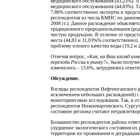
медицинского обслуживания (43,23%). А 
медицинского обслуживания (44,83%). Та
7,86% соответственно эксперты и предст
респондентов из числа КМНС по данному
2008 гг.). Данное расхождение объясняет
традиционного природопользования (род
чистую продукцию. В отличие от предст
места (44,83 и 31,03%% соответственно)
проблему плохого качества воды (19,2 и 2
Отвечая вопрос,
«Как, на Ваш взгляд изме
перехода России к рынку?»
, были получе
изменилось – 13,6%, затруднялись ответит
Обсуждение.
Взгляды респондентов Нефтеюганского р
исключением небольших расхождений) с 
мониторинговые исследования. Так, в от
респондентов Нижневартовского, Сургут
состояние региона считают неудовлетво
Большинство респондентов района отмет
ухудшение экологического состояния их 
территории их проживания и деградация 