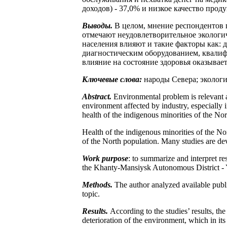
доходов) - 37,0% и низкое качество проду
Выводы.
В целом, мнение респондентов 
отмечают неудовлетворительное экологич
населения влияют и такие факторы как:
диагностическим оборудованием, квалиф
влияние на состояние здоровья оказывает
Ключевые слова:
народы Севера; экологи
Abstract.
Environmental problem is relevant ac
environment affected by industry, especially in
health of the indigenous minorities of the Nor
Health of the indigenous minorities of the North
of the North population. Many studies are dev
Work purpose
: to summarize and interpret re
the Khanty-Mansiysk Autonomous District - 
Methods.
The author analyzed available publi
topic.
Results.
According to the studies’ results, the
deterioration of the environment, which in its