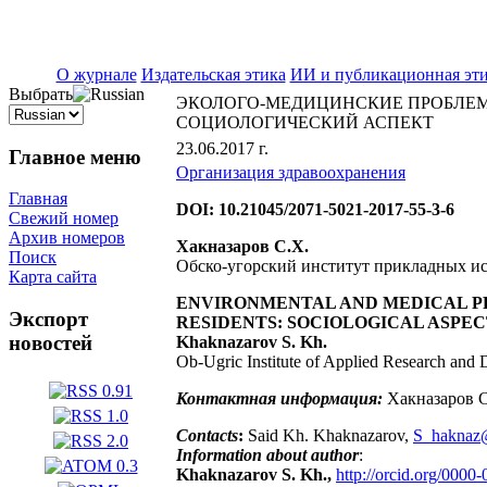
ISSN 2071-5021
О журнале
Издательская этика
ИИ и публикационная эт
Выбрать
ЭКОЛОГО-МЕДИЦИНСКИЕ ПРОБЛЕМ
СОЦИОЛОГИЧЕСКИЙ АСПЕКТ
23.06.2017 г.
Главное меню
Организация здравоохранения
Главная
DOI: 10.21045/2071-5021-2017-55-3-6
Свежий номер
Архив номеров
Хакназаров С.Х.
Поиск
Обско-угорский институт прикладных ис
Карта сайта
ENVIRONMENTAL AND MEDICAL PR
Экспорт
RESIDENTS: SOCIOLOGICAL ASPE
новостей
Khaknazarov S. Kh.
Ob-Ugric Institute of Applied Research an
Контактная информация:
Хакназаров С
Contacts
:
Said Kh. Khaknazarov,
S_haknaz
Information about author
:
Khaknazarov S. Kh.,
http://orcid.org/000