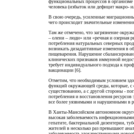
функциональных процессов в организме 
человека (избыток или дефицит макро- и
В свою очередь, усиленные миграционны
чего происходит значительные изменения
Там же отмечено, что загрязнение окр
– олени – люди» или «речная и озерная 
потребления натуральных северных прод
возникать дизадаптивные изменения в об
пищеварения. Нарушение сбалансированн
клинических признаков иммунной недост
требует индивидуального подхода к про
вакцинации [6].
Отметим, что необходимым условием здо
функций окружающей среды, которые, с 
существованию, а с другой стороны - п
потребления и восстановления ресурсов 
все более уязвимыми и нарушенными в ре
В Ханты-Мансийском автономном округе 
высокая заболеваемость инфекционными 
гепатите, бактериальной дизентерии, ту
жителей в несколько раз превышают ана
заболеваемость злокачественными новоо