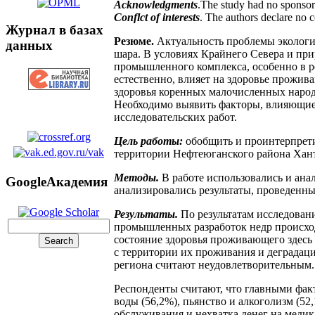
Acknowledgments
.The study had no sponsor
Conflct of interests
. The authors declare no co
Журнал в базах
Резюме.
Актуальность проблемы экологич
данных
шара. В условиях Крайнего Севера и при
промышленного комплекса, особенно в р
естественно, влияет на здоровье прожив
здоровья коренных малочисленных народо
Необходимо выявить факторы, влияющие 
исследовательских работ.
Цель работы:
обобщить и проинтерпретир
территории Нефтеюганского района Хан
Методы.
В работе использовались и ан
GoogleАкадемия
анализировались результаты, проведенн
Результаты.
По результатам исследовани
промышленных разработок недр происходи
состояние здоровья проживающего здесь
с территории их проживания и деградаци
региона считают неудовлетворительным.
Респонденты считают, что главными факт
воды (56,2%), пьянство и алкоголизм (52
обслуживания и нехватка денег на медик