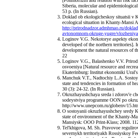
[Polimorfizm and relation with risk fac
Siberia, molecular and epidemiological 
53 p. (In Russian).
Doklad ob ekologicheskoy situatsii 
ecological situation in Khanty-Mansi 
http://prirodnadzor.admhmao.ru/doklad
avtonomnom-okruge-yugre/vlozheniya
Loginov V.G. Nekotorye aspekty ekono
developed of the northern territories]
development the natural resources of 
22
Loginov V.G., Balashenko V.V. Prirodno
osvoeniya [Natural resource and recrea
Ekaterinburg: Institut ekonomiki Ural
Manchuk V.T., Nadtochiy L.A. Sostoyan
state and tendencies in formation of 
30 (3): 24-32. (In Russian).
Okruzhayushchaya sreda i zdorov'e che
sodeystviya programme OON po okruzha
http://www.unepcom.ru/globenv/15.htm
О sostoyanii okruzhayushchey sredy
state of environment of the Khanty-Ma
Mansiysk: OOO Print-Klass; 2008. 112 
Tel'khigova, M. Sh. Pravovoe regulir
severnykh territoriyakh Rossiyskoy Fede