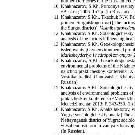
northern territories of the Russian Fede
Khaknazarov, S.Kh. Prirodnye resursy 
«Basko»; 2006. 152 p. (In Russian).
Khaknazarov S.Kh., Tkachuk N.V. Fakto
primere Surgutskogo r-na) [The factors 
the Surgut district)].
Vestnik ugroveden
Khaknazarov S.Kh. Sotsiologicheskiy a
analysis of the factors influencing heal
Khaknazarov S.Kh. Geoekologicheskie
issledovaniy [Geo-environmental problem
Marksheyderiya i nedropol'zovaniya»
2
Khaknazarov, S.Kh. Geoekologicheski
environmental problems of the Nizhneva
nauchno-prakticheskoy konferentsii X 
Vostoka: traditsii i innovatsii». Khan
Russian).
Khaknazarov S.Kh. Sotsiologicheskiy 
analysis of environmental problems of
prakticheskoy konferentsii «Menedzhm
Menedzhmenta; 2013: P. 343-350. (In 
Khaknazarov S.Kh. Analiz faktorov, 
Yugry: sotsiologicheskiy analiz [The an
Nefteyugansk district of Yugra: sociol
«Osobennosti formirovaniya zdorovogo
(In Russian).