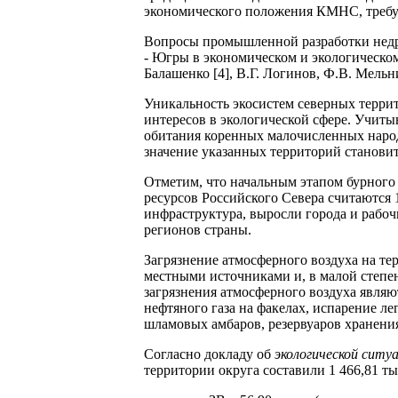
экономического положения КМНС, требу
Вопросы промышленной разработки недр
- Югры в экономическом и экологическом 
Балашенко [4], В.Г. Логинов, Ф.В. Мельни
Уникальность экосистем северных терри
интересов в экологической сфере. Учиты
обитания коренных малочисленных народ
значение указанных территорий становит
Отметим, что начальным этапом бурного
ресурсов Российского Севера считаются 1
инфраструктура, выросли города и рабоч
регионов страны.
Загрязнение атмосферного воздуха на т
местными источниками и, в малой степ
загрязнения атмосферного воздуха явля
нефтяного газа на факелах, испарение л
шламовых амбаров, резервуаров хранения
Согласно докладу об
экологической ситуа
территории округа составили 1 466,81 тыс