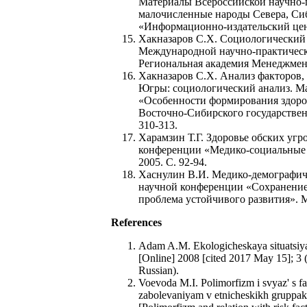
Материалы Всероссийской научно-
малочисленные народы Севера, Си
«Информационно-издательский цент
Хакназаров С.Х. Социологический
Международной научно-практическ
Региональная академия Менеджмента
Хакназаров С.Х. Анализ факторов,
Югры: социологический анализ. М
«Особенности формирования здоров
Восточно-Сибирского государствен
310-313.
Харамзин Т.Г. Здоровье обских уг
конференции «Медико-социальные
2005. С. 92-94.
Хаснулин В.И. Медико-демографич
научной конференции «Сохранение
проблема устойчивого развития». М
References
Adam A.M. Ekologicheskaya situatsiya 
[Online] 2008 [cited 2017 May 15]; 3 
Russian).
Voevoda M.I. Polimorfizm i svyaz' s f
zabolevaniyam v etnicheskikh gruppakh