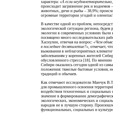
характера:
«А если неудовлетворительно
происходит загрязнение рек и водоемов 
животных, дичи и рыбы – 38,9%; происхо
огромные территории угодий и оленепаст
В качестве одной из проблем, непосред
экологической ситуации региона, будем
экологии в современных условиях были 
посвящено много исследовательских раб
Хаснулин, отвечая на вопрос:
«Чем объяс
в последнее десятилетие?»,
отмечает, ч
выживания в неблагоприятных климатоге
заболеваниям у коренных жителей Сибир
обусловленного стресса [18]. По мнени
Сибири оказались сегодня одной из сам
положения: тяжелые бытовые условия, не
традиций и обычаев.
Как отмечают исследователи Манчук В.Т.
для промышленного освоения территорий 
воздействия техногенных и социальных 
значение в формировании демографическ
экологических, экономических и социал
народов не в лучшую сторону. Произошло
функциональных, социальных и культурн