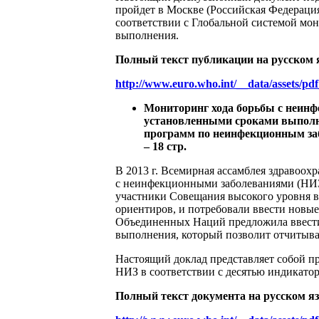
пройдет в Москве (Российская Федерация
соответствии с Глобальной системой мо
выполнения.
Полный текст публикации на русском 
http://www.euro.who.int/__data/assets/pd
Мониторинг хода борьбы с неин
установленными сроками выполн
программ по неинфекционным забо
– 18 стр.
В 2013 г. Всемирная ассамблея здравоо
с неинфекционными заболеваниями (НИЗ),
участники Совещания высокого уровня в
ориентиров, и потребовали ввести новые
Объединенных Наций предложила ввести
выполнения, который позволит отчитыват
Настоящий доклад представляет собой пр
НИЗ в соответствии с десятью индикатор
Полный текст документа на русском яз