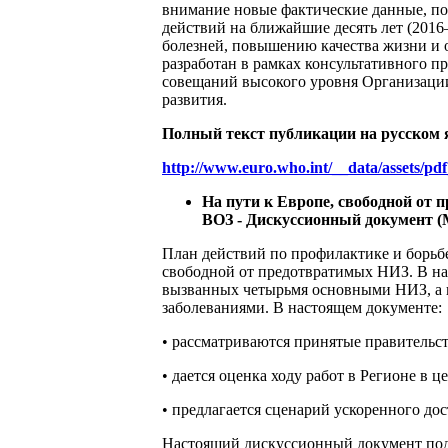
внимание новые фактические данные, по
действий на ближайшие десять лет (2016
болезней, повышению качества жизни и 
разработан в рамках консультативного п
совещаний высокого уровня Организации
развития.
Полный текст публикации на русском 
http://www.euro.who.int/__data/assets/p
На пути к Европе, свободной от
ВОЗ - Дискуссионный документ (Мо
План действий по профилактике и борь
свободной от предотвратимых НИЗ. В на
вызванных четырьмя основными НИЗ, а 
заболеваниями. В настоящем документе:
• рассматриваются принятые правительс
• дается оценка ходу работ в Регионе в 
• предлагается сценарий ускоренного дос
Настоящий дискуссионный документ под