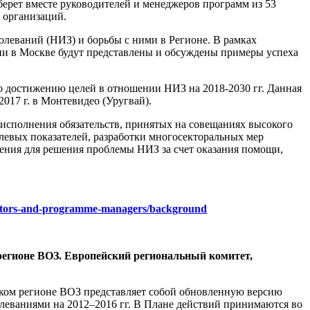
рет вместе руководителей и менеджеров программ из 53
 организаций.
олеваний (НИЗ) и борьбы с ними в Регионе. В рамках
и в Москве будут представлены и обсуждены примеры успеха
о достижению целей в отношении НИЗ на 2018-2030 гг. Данная
017 г. в Монтевидео (Уругвай).
исполнения обязательств, принятых на совещаниях высокого
левых показателей, разработки многосекторальных мер
нения для решения проблемы НИЗ за счет оказания помощи,
irectors-and-programme-managers/background
регионе ВОЗ. Европейский региональный комитет,
ком регионе ВОЗ представляет собой обновленную версию
леваниями на 2012–2016 гг. В Плане действий принимаются во