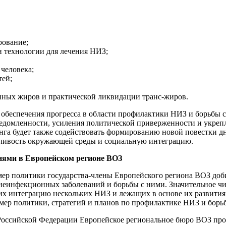
рование;
и технологии для лечения НИЗ;
человека;
тей;
ных жиров и практической ликвидации транс-жиров.
 обеспечения прогресса в области профилактики НИЗ и борьбы 
едомленности, усиления политической приверженности и укрепл
га будет также содействовать формированию новой повестки дн
ойчивость окружающей среды и социальную интеграцию.
иями в Европейском регионе ВОЗ
ер политики государства-члены Европейского региона ВОЗ доби
неинфекционных заболеваний и борьбы с ними. Значительное чи
х интеграцию нескольких НИЗ и лежащих в основе их развития ф
ер политики, стратегий и планов по профилактике НИЗ и борьб
Российской Федерации Европейское региональное бюро ВОЗ пров