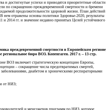
ва и достигнутые успехи и приводятся приоритетные области
 цели по сокращению преждевременной смертности и бремени
ожидаемой продолжительности здоровой жизни. План действий
. В нем отражены основы политики Здоровье-2020, результаты
и 2014 гг. и значение недавно принятых Целей устойчивого
амика преждевременной смертности в Европейском регионе
региональное бюро ВОЗ. Копенгаген. 2017 г. – 13 стр.
ионе ВОЗ включает стратегическую концепцию Европы,
онцепции – сокращение числа предотвратимых смертей,
 заболеваниями, диабетом и хроническими респираторными
и от НИЗ;
уководителей и менеджеров программ по НИЗ, которое