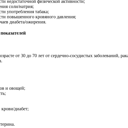
ти недостаточной физической активности;
ния соли/натрия;
ти употребления табака;
сти повышенного кровяного давления;
чаев диабета/ожирения.
 показателей
возрасте от 30 до 70 лет от сердечно-сосудистых заболеваний, р
а.
ов и овощей;
ть;
 крови/диабет;
терина.