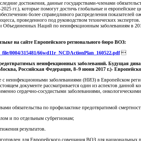
следние достижения, данные государствами-членами обязательст
–2025 гг.), которые помогут достичь глобальные и европейские
обеспечению более справедливого распределения показателей 
роцесса, проведенного под руководством технических экспертов
 Объединенных Наций по неинфекционным заболеваниям в 2011 
языке на сайте Европейского регионального бюро ВОЗ:
df_file/0004/315481/66wd11r_NCDActionPlan_160522.pdf

 предотвратимых неинфекционных заболеваний. Будущая дин
сква, Российская Федерация, 8–9 июня 2017 г.)- Европейское 
бе с неинфекционными заболеваниями (НИЗ) в Европейском рег
стоящем документе рассматривается один из аспектов данной к
именно сердечно-сосудистыми заболеваниями, онкологическими
твами обязательства по профилактике предотвратимой смертност
целом и по отдельным субрегионам;
тижения результатов.
готовлен для Европейского совещания ВОЗ для национальных р