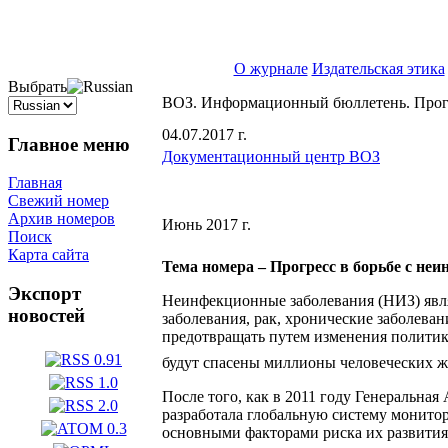
ISSN 2071-5021
О журнале
Издательская этика
Выбрать
ВОЗ. Информационный бюллетень. Прогр
04.07.2017 г.
Главное меню
Документационный центр ВОЗ
Главная
Свежий номер
Архив номеров
Июнь 2017 г.
Поиск
Карта сайта
Тема номера – Прогресс в борьбе с н
Экспорт
Неинфекционные заболевания (НИЗ) явл
новостей
заболевания, рак, хронические заболева
предотвращать путем изменения политики
будут спасены миллионы человеческих 
После того, как в 2011 году Генераль
разработала глобальную систему монито
основными факторами риска их развития