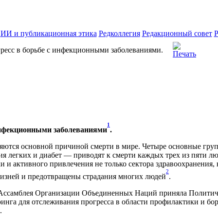
ИИ и публикационная этика
Редколлегия
Редакционный совет
Р
есс в борьбе с инфекционными заболеваниями.
1
еинфекционными заболеваниями
.
яются основной причиной смерти в мире. Четыре основные гру
ния легких и диабет — приводят к смерти каждых трех из пяти
 и активного привлечения не только сектора здравоохранения,
2
жизней и предотвращены страдания многих людей
.
ная Ассамблея Организации Объединенных Наций приняла Полит
ринга для отслеживания прогресса в области профилактики и б
.