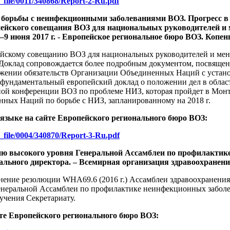
f_file/0011/340868/Report-2-Ru.pdf
 борьбы с неинфекционными заболеваниями ВОЗ. Прогресс в 
ейского совещания ВОЗ для национальных руководителей и
9 июня 2017 г. - Европейское региональное бюро ВОЗ. Копенгаг
йскому совещанию ВОЗ для национальных руководителей и мене
. Доклад сопровождается более подробным документом, посвящ
ижении обязательств Организации Объединенных Наций с устан
ее фундаментальный европейский доклад о положении дел в облас
ой конференции ВОЗ по проблеме НИЗ, которая пройдет в Монтев
ных Наций по борьбе с НИЗ, запланированному на 2018 г.
языке на сайте Европейского регионального бюро ВОЗ:
f_file/0004/340870/Report-3-Ru.pdf
ю высокого уровня Генеральной Ассамблеи по профилактике 
рального директора. – Всемирная организация здравоохранения.
нение резолюции WHA69.6 (2016 г.) Ассамблеи здравоохранени
еральной Ассамблеи по профилактике неинфекционных заболевани
учения Секретариату.
те Европейского регионального бюро ВОЗ: