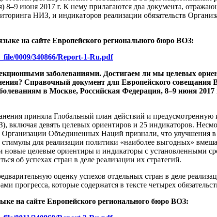
) 8–9 июня 2017 г. К нему прилагаются два документа, отражаю
ниторинга НИЗ, и индикаторов реализации обязательств Орган
языке на сайте Европейского регионального бюро ВОЗ:
f_file/0009/340866/Report-1-Ru.pdf
фекционными заболеваниями. Достигаем ли мы целевых орие
ения? Справочный документ для Европейского совещания В
леваниям в Москве, Российская Федерация, 8–9 июня 2017 г. 
хранения приняла Глобальный план действий и предусмотренну
 включая девять целевых ориентиров и 25 индикаторов. Несмотр
 Организации Объединенных Наций признали, что улучшения в 
 стимулы для реализации политики «наиболее выгодных» вмешате
 новые целевые ориентиры и индикаторы с установленными сро
ься об успехах стран в деле реализации их стратегий.
едварительную оценку успехов отдельных стран в деле реализац
ами прогресса, которые содержатся в тексте четырех обязатель
ыке на сайте Европейского регионального бюро ВОЗ: