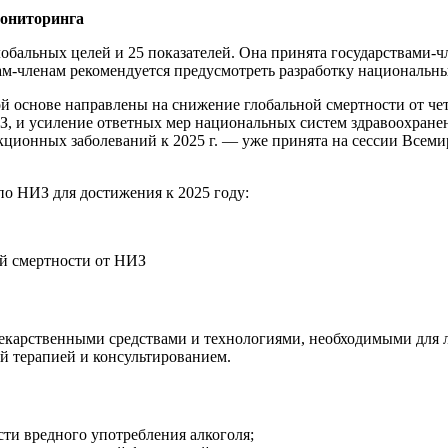
мониторинга
обальных целей и 25 показателей. Она принята государствами-ч
вам-членам рекомендуется предусмотреть разработку национальн
ой основе направлены на снижение глобальной смертности от ч
З, и усиление ответных мер национальных систем здравоохране
ционных заболеваний к 2025 г. — уже принята на сессии Всемир
по НИЗ для достижения к 2025 году:
й смертности от НИЗ
екарственными средствами и технологиями, необходимыми для 
й терапией и консультированием.
ти вредного употребления алкоголя;