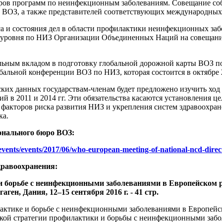
ов программ по неинфекционным заболеваниям. Совещание собе
а ВОЗ, а также представителей соответствующих международных
а и состояния дел в области профилактики неинфекционных заб
 уровня по НИЗ Организации Объединенных Наций на совещани
льным вкладом в подготовку глобальной дорожной карты ВОЗ п
бальной конференции ВОЗ по НИЗ, которая состоится в октябре 2
ких данных государствам-членам будет предложено изучить ход 
в 2011 и 2014 гг. Эти обязательства касаются установления це
 факторов риска развития НИЗ и укрепления систем здравоохра
ка.
онального бюро ВОЗ:
/events/events/2017/06/who-european-meeting-of-national-ncd-d
дравоохранения:
и борьбе с неинфекционными заболеваниями в Европейском 
ген, Дания, 12–15 сентября 2016 г. - 41 стр.
актике и борьбе с неинфекционными заболеваниями в Европейс
кой стратегии профилактики и борьбы с неинфекционными забо