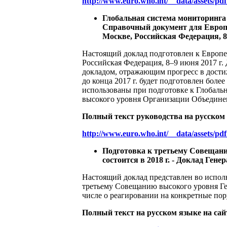
http://www.euro.who.int/__data/assets/pd
Глобальная система мониторинга
Справочный документ для Европ
Москве, Российская Федерация, 8–
Настоящий доклад подготовлен к Европе
Российская Федерация, 8–9 июня 2017 г
докладом, отражающим прогресс в дост
до конца 2017 г. будет подготовлен бол
использованы при подготовке к Глобальн
высокого уровня Организации Объединен
Полный текст руководства на русском 
http://www.euro.who.int/__data/assets/pd
Подготовка к третьему Совещани
состоится в 2018 г. - Доклад Гене
Настоящий доклад представлен во испол
третьему Совещанию высокого уровня Ген
числе о реагировании на конкретные пор
Полный текст на русском языке на сай