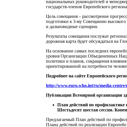
национальных руководителей и менеджер
государств-членов Европейского регион
Цель совещания – рассмотрение прогресс
подготовки к 3-му Совещанию высокого
и дальновидные сценарии.
Результаты совещания послужат региона
дорожная карта будет обсуждаться на Гло
На основании самых последних европейс
уровня Организации Объединенных Наций 
политики и планов, сокращения влияния
ориентированной на потребности челове
Подробнее на сайте Европейского реги
http://www.euro.who.int/ru/media-centre
Публикации Всемирной организации з
План действий по профилактике 
Шестьдесят шестая сессия. Копенга
Предлагаемый План действий по профил
Плана действий по реализации Европейс