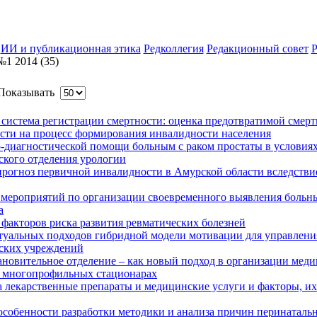
ИИ и публикационная этика
Редколлегия
Редакционный совет
Р
1 2014 (35)
оказывать
система регистрации смертности: оценка предотвратимой смерт
сти на процесс формирования инвалидности населения
-диагностической помощи больным с раком простаты в условия
ского отделения урологии
рогноз первичной инвалидности в Амурской области вследстви
 мероприятий по организации своевременного выявления больн
а
факторов риска развития ревматических болезней
туальных подходов гибридной модели мотивации для управлени
ских учреждений
новительное отделение – как новый подход в организации мед
 многопрофильных стационарах
а лекарственные препараты и медицинские услуги и факторы, их
собенности разработки методики и анализа причин перинаталь