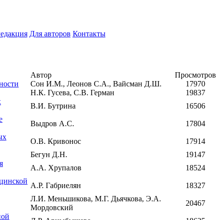
едакция
Для авторов
Контакты
Автор
Просмотров
ности
Сон И.М., Леонов С.А., Вайсман Д.Ш.
17970
Н.К. Гусева, С.В. Герман
19837
х
В.И. Бутрина
16506
е
Выдров А.С.
17804
ых
О.В. Кривонос
17914
Бегун Д.Н.
19147
я
А.А. Хрупалов
18524
ицинской
А.Р. Габриелян
18327
Л.И. Меньшикова, М.Г. Дьячкова, Э.А.
20467
Мордовский
ной