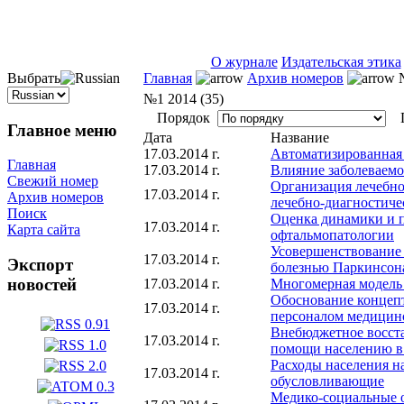
ISSN 2071-5021
О журнале
Издательская этика
Выбрать
Главная
Архив номеров
№
№1 2014 (35)
Порядок
П
Главное меню
Дата
Название
17.03.2014 г.
Автоматизированная 
Главная
17.03.2014 г.
Влияние заболеваемо
Свежий номер
Организация лечебно
17.03.2014 г.
Архив номеров
лечебно-диагностиче
Поиск
Оценка динамики и п
17.03.2014 г.
Карта сайта
офтальмопатологии
Усовершенствование
17.03.2014 г.
Экспорт
болезнью Паркинсон
новостей
17.03.2014 г.
Многомерная модель 
Обоснование концеп
17.03.2014 г.
персоналом медицин
Внебюджетное восста
17.03.2014 г.
помощи населению в
Расходы населения н
17.03.2014 г.
обусловливающие
Медико-социальные о