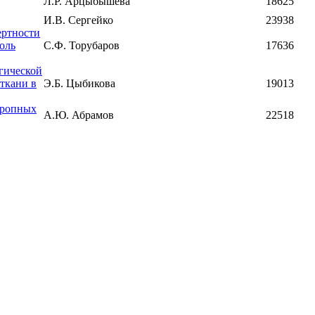
Л.Р. Арцыбышева
18625
И.В. Сергейко
23938
ертности
оль
С.Ф. Торубаров
17636
гической
ткани в
Э.Б. Цыбикова
19013
тропных
А.Ю. Абрамов
22518