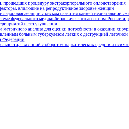
, прошедших процедуру экстракорпорального оплодотворения
факторы, влияющие на репродуктивное здоровье женщин
ия здоровья женщин с риском развития ранней неонатальной см
теме федерального медико-биологического агентства России и р
ероприятий в его улучшении
а матричного анализа для оценки потребности в оказании хирур
ленным больным туберкулезом легких с деструкцией легочной 
й Федерации
ельности, связанной с оборотом наркотических средств и психо