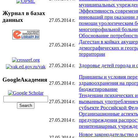
муниципальных учрежде
Эффективность современ
Журнал в базах
инноваций при оказании 
данных
27.05.2014 г.
помощи урологическим б
многопрофильной больн
Обоснование потребности
Дагестан в койках акушер
27.05.2014 г.
демографических и геогр
территории
Здоровье детей города и 
27.05.2014 г.
Принципы и условия пер
GoogleАкадемия
здравоохранения на прог
27.05.2014 г.
бюджетирование
Тенденции психических и
вызванных употреблением
27.05.2014 г.
субъекте Российской Фед
Организационные аспекты
предупреждения распрос
27.05.2014 г.
пенитенциарных учрежде
Новое законодательство о
27.05.2014 г.