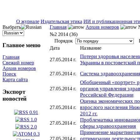
ISSN 2071-5021
О журнале
Издательская этика
ИИ и публикационная эт
Выбрать
Главная
Архив номеров
№
№2 2014 (36)
Порядок
П
Главное меню
Название
Дата
Потери здоровья населени
Главная
27.05.2014 г.
Украины в постоветский 
Свежий номер
Архив номеров
Система здравоохранения
27.05.2014 г.
Поиск
Карта сайта
Обобщенный «портрет» р
органов управления здра
27.05.2014 г.
Экспорт
Российской Федерации
новостей
Оценка экономических по
взрослого населения Ниж
27.05.2014 г.
2012 гг.
Проблематика инновацио
27.05.2014 г.
сферы здравоохранения
Применение маркетингов
оптимизации деятельност
27.05.2014 г.