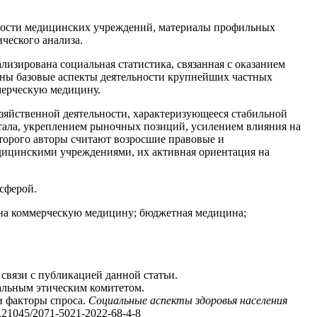
ности медицинских учреждений, материалы профильных
ческого анализа.
изирована социальная статистика, связанная с оказанием
ены базовые аспекты деятельности крупнейших частных
мерческую медицину.
зяйственной деятельности, характеризующееся стабильной
тала, укреплением рыночных позиций, усилением влияния на
оторого авторы считают возросшие правовые и
дицинскими учреждениями, их активная ориентация на
сферой.
 на коммерческую медицину; бюджетная медицина;
связи с публикацией данной статьи.
альным этическим комитетом.
и факторы спроса.
Социальные аспекты здоровья населения
21045/2071-5021-2022-68-4-8