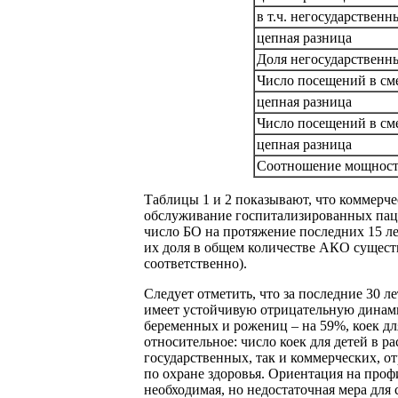
в т.ч. негосударствен
цепная разница
Доля негосударственн
Число посещений в сме
цепная разница
Число посещений в сме
цепная разница
Соотношение мощност
Таблицы 1 и 2 показывают, что коммерче
обслуживание госпитализированных паци
число БО на протяжение последних 15 л
их доля в общем количестве АКО сущест
соответственно).
Следует отметить, что за последние 30 л
имеет устойчивую отрицательную динамику
беременных и рожениц – на 59%, коек дл
относительное: число коек для детей в р
государственных, так и коммерческих, 
по охране здоровья. Ориентация на про
необходимая, но недостаточная мера дл