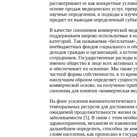
рассматривают ее как конкретные услови
основе продаж медицинских услуг, превр
научные определения, и подходы к изуче
придает их выводам определенный субъе
В качестве синонимов коммерческой мед
поддерживаем широко используемые в на
категорий. Так называемая «бесплатная»,
внебюджетных фондов социального и обя
доходов граждан и организаций, а исто
сотрудников. Государственные расходы н
именно общество в лице всех активных х
и обеспечивает их освоение. Мы также 
частной формы собственности, в то вре
наилучшим образом определяет сущность
коммерческой основе, на получение при
синонима для понятия «коммерческая ме
На фоне усиления внешнеполитического 
темпоральных ресурсов для достижения 
ожидаемой продолжительности жизни (к 2
заболеваемости [5]. В связи с этим необ
здравоохранения, механизм ее взаимосвя
дальнейшем определить, способна ли ко
слоям населения, как прописано в госуд