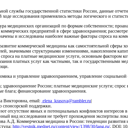
ной службы государственной статистики России, данные отчет
 ходе исследования применялись методы логического и статисти
ура медицинских организаций по формам собственности; проанал
 коммерческих предприятий в сфере здравоохранения; рассмотр
начены и исследованы наиболее важные факторы спроса на ком
развитие коммерческой медицины как самостоятельной сферы хо
лей, значимыми структурными изменениями, накоплением капи
т спроса на платные медицинские услуги, основным фактором к
зания платных услуг как частными, так и государственными ме
ощи.
омика и управление здравоохранением, управление социальной 
; здравоохранение России; платные медицинские услуги; спрос
ые блага; финансирование здравоохранения.
на Викторовна, email:
elena_krasova@rambler.ru
|
о спонсорской поддержки.
ют отсутствие явных и потенциальных конфликтов интересов в 
ный вид исследования не требует прохождения экспертизы лок
ова А.Д. Коммерческая медицина в России: тенденции развития 
оступа:
http
://
vestnik
.
mednet
.
ru
/
content
/
view
/1398/30/
lang
,
ru
/
.
DOI: 10.