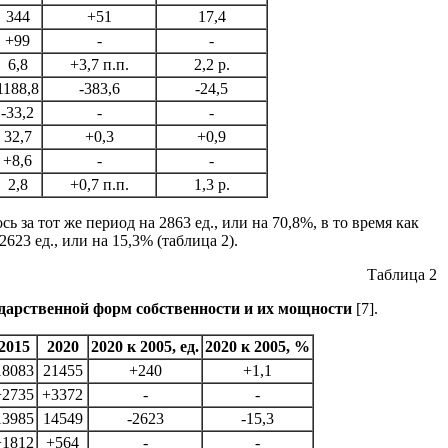
344
+51
17,4
+99
-
-
6,8
+3,7 п.п.
2,2 р.
1188,8
-383,6
-24,5
-33,2
-
-
32,7
+0,3
+0,9
+8,6
-
-
2,8
+0,7 п.п.
1,3 р.
а тот же период на 2863 ед., или на 70,8%, в то время как
23 ед., или на 15,3% (таблица 2).
Таблица 2
дарственной форм собственности и их мощности
[7].
2015
2020
2020 к 2005, ед.
2020 к 2005, %
18083
21455
+240
+1,1
+2735
+3372
-
-
13985
14549
-2623
-15,3
+1812
+564
-
-