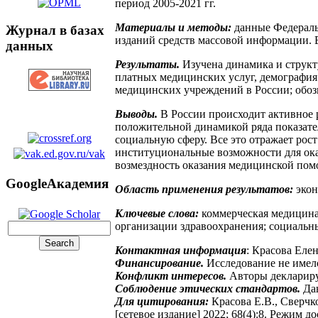
период 2005-2021 гг.
Материалы и методы:
данные Федераль
Журнал в базах
изданий средств массовой информации. В
данных
Результаты.
Изучена динамика и структ
платных медицинских услуг, демография
медицинских учреждений в России; обоз
Выводы.
В России происходит активное 
положительной динамикой ряда показате
социальную сферу. Все это отражает рос
институциональные возможности для ока
возмездность оказания медицинской пом
GoogleАкадемия
Область применения результатов:
экон
Ключевые слова:
коммерческая медицина
организации здравоохранения; социальн
Контактная информация
: Красова Еле
Финансирование.
Исследование не имел
Конфликт интересов.
Авторы деклариру
Соблюдение этических стандартов.
Дан
Для цитирования:
Красова Е.В., Сверчк
[сетевое издание] 2022; 68(4):8. Режим д