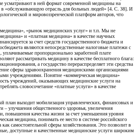
тые усматривают в ней формат современной медицины на
 в «обслуживающую отрасль для больных людей» [4. С. 38]. И
дологической и мировоззренческой платформ авторов, что
 медицина», «рынок медицинских услуг» и т.п. Мы не
медицина» и «платная медицина» в качестве научных
финансируется за счет средств государственного бюджета и
осбюджета являются непосредственные налоговые платежи с
й, уплачиваемые пропорционально заработной плате
воляют рассматривать медицину в качестве бесплатного блага:
кционирования, а государство перераспределяет эти средства
трение сферы здравоохранения медицинскими организациями
нными учреждениями. Понятие «коммерческая медицина»
ность учреждений, оказывающих медицинские услуги на
реблять словосочетание «платные услуги» в качестве
ый план выходит мобилизация управленческих, финансовых и
и – улучшения общественного здоровья, увеличения
ни, повышения качества жизни за счет уменьшения уровня
рческая медицина, понимать ее место в системе российского
 как самостоятельной сферы хозяйствования. Это позволит в
нные, доступные и качественные медицинские услуги широким