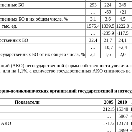
рственные БО
293
224
245
…
-69
+21
ственных БО в их общем числе, %
3,1
3,6
4,5
 тыс. ед.
1575,4
1339,5
1222,0
…
-235,9
-117,5
дарственных БО
32,4
21,7
24,1
…
-10,7
+2,4
осударственных БО от их общего числа, %
2,1
1,6
2,0
ций (АКО) негосударственной формы собственности увеличилось з
 или на 1,1%, а количество государственных АКО снизилось на 26
рно-поликлинических организаций государственной и негосу
Показатели
2005
2010
21215
15348
…
-5867
ые АКО
17172
12173
…
-4999