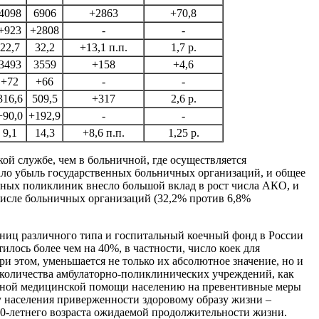
4098
6906
+2863
+70,8
+923
+2808
-
-
22,7
32,2
+13,1 п.п.
1,7 р.
3493
3559
+158
+4,6
+72
+66
-
-
316,6
509,5
+317
2,6 р.
+90,0
+192,9
-
-
9,1
14,3
+8,6 п.п.
1,25 р.
ой службе, чем в больничной, где осуществляется
ло убыль государственных больничных организаций, и общее
нных поликлиник внесло большой вклад в рост числа АКО, и
числе больничных организаций (32,2% против 6,8%
больниц различного типа и госпитальный коечный фонд в России
илось более чем на 40%, в частности, число коек для
ри этом, уменьшается не только их абсолютное значение, но и
ст количества амбулаторно-поликлинических учреждений, как
тивной медицинской помощи населению на превентивные меры
у населения приверженности здоровому образу жизни –
80-летнего возраста ожидаемой продолжительности жизни.