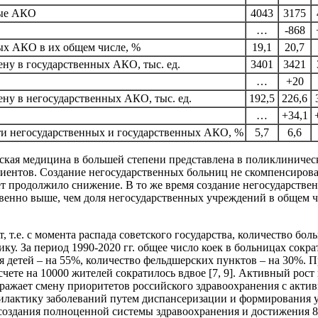
ные АКО
4043
3175
…
-868
ых АКО в их общем числе, %
19,1
20,7
ну в государственных АКО, тыс. ед.
3401
3421
…
+20
ну в негосударственных АКО, тыс. ед.
192,5
226,6
…
+34,1
и негосударственных и государственных АКО, %
5,7
6,6
ская медицина в большей степени представлена в поликлиническ
ентов. Создание негосударственных больниц не скомпенсирова
ет продолжило снижение. В то же время создание негосударстве
венно выше, чем доля негосударственных учреждений в общем 
ет, т.е. с момента распада советского государства, количество 
. За период 1990-2020 гг. общее число коек в больницах сократ
я детей – на 55%, количество фельдшерских пунктов – на 30%. П
асчете на 10000 жителей сократилось вдвое [7, 9]. Активный ро
отражает смену приоритетов российского здравоохранения с ак
филактику заболеваний путем диспансеризации и формирования 
я создания полноценной системы здравоохранения и достижения 