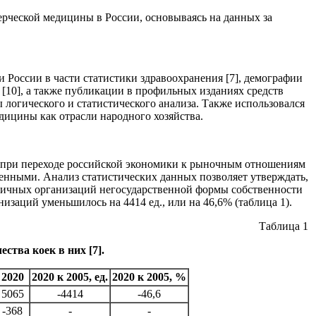
ерческой медицины в России, основываясь на данных за
России в части статистики здравоохранения [7], демографии
 [10], а также публикации в профильных изданиях средств
ы логического и статистического анализа. Также использовался
дицины как отрасли народного хозяйства.
. при переходе российской экономики к рыночным отношениям
енными. Анализ статистических данных позволяет утверждать,
льничных организаций негосударственной формы собственности
анизаций уменьшилось на 4414 ед., или на 46,6% (таблица 1).
Таблица 1
тва коек в них [7].
2020
2020 к 2005, ед.
2020 к 2005, %
5065
-4414
-46,6
-368
-
-