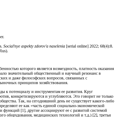
er.
s.
Social'nye aspekty zdorov'a naselenia
[serial online] 2022; 68(4):8.
Rus).
енностью которого является возмездность, платность оказания
звало значительный общественный и научный резонанс в
ских и даже философских вопросов, связанных с
рыночных принципов хозяйствования.
ды к потенциалу и инструментам ее развития. Круг
тив, конкретизируются и углубляются. Это говорит не только
бщества. Так, на сегодняшний день не существует какого-либо
ределяют ее как «часть единой социально-экономической
функций [1], другие ассоциируют ее с развитой системой
 оборудования, медицинских технологий и т.д.) [2], третьи