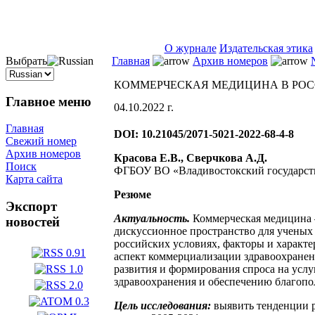
ISSN 2071-5021
О журнале
Издательская этика
Выбрать
Главная
Архив номеров
КОММЕРЧЕСКАЯ МЕДИЦИНА В РОС
Главное меню
04.10.2022 г.
Главная
DOI: 10.21045/2071-5021-2022-68-4-8
Свежий номер
Архив номеров
Красова Е.В., Сверчкова А.Д.
Поиск
ФГБОУ ВО «Владивостокский государств
Карта сайта
Резюме
Экспорт
Актуальность.
Коммерческая медицина –
новостей
дискуссионное пространство для ученых 
российских условиях, факторы и характ
аспект коммерциализации здравоохранен
развития и формирования спроса на усл
здравоохранения и обеспечению благопо
Цель исследования:
выявить тенденции р