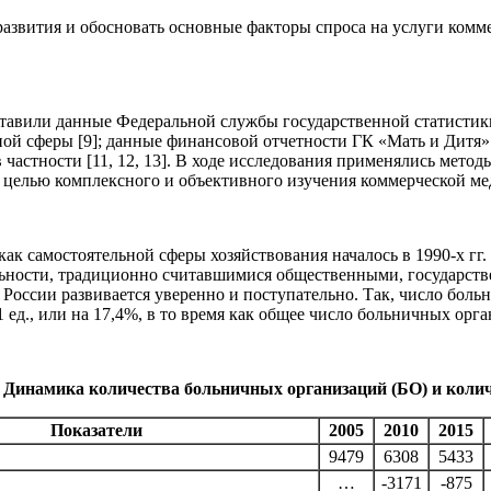
азвития и обосновать основные факторы спроса на услуги комм
авили данные Федеральной службы государственной статистики 
ной сферы [9]; данные финансовой отчетности ГК «Мать и Дитя»
частности [11, 12, 13]. В ходе исследования применялись метод
 целью комплексного и объективного изучения коммерческой ме
к самостоятельной сферы хозяйствования началось в 1990-х гг
ьности, традиционно считавшимися общественными, государств
 в России развивается уверенно и поступательно. Так, число бо
1 ед., или на 17,4%, в то время как общее число больничных орг
Динамика количества больничных организаций (БО) и количес
Показатели
2005
2010
2015
9479
6308
5433
…
-3171
-875