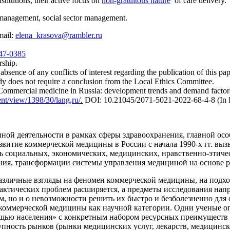
stitutions, their active focus on
non-gratuitous nature
of care delivery.
management, social sector management.
mail:
elena_krasova@rambler.ru
847-0385
rship.
absence of any conflicts of interest regarding the publication of this pap
dy does not require a conclusion from the Local Ethics Committee.
mmercial medicine in Russia: development trends and demand factor
ent/view/1398/30/lang,ru/
.
DOI: 10.21045/2071-5021-2022-68-4-8 (In 
ной деятельности в рамках сферы здравоохранения, главной особ
звитие коммерческой медицины в России с начала 1990-х гг. вы
ь социальных, экономических, медицинских, нравственно-этиче
ния, трансформации системы управления медициной на основе 
азличные взгляды на феномен коммерческой медицины, на подхо
ктических проблем расширяется, а предметы исследования напро
, но и о невозможности решить их быстро и безболезненно для о
коммерческой медицины как научной категории. Одни ученые оп
ью населения» с конкретным набором ресурсных преимуществ и 
ость рынков (рынки медицинских услуг, лекарств, медицинского