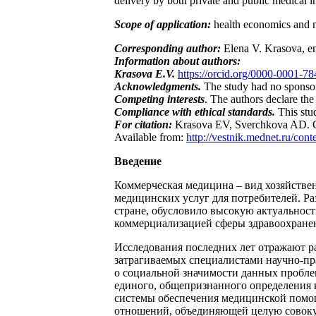
delivery by both private and public medical in
Scope of application:
health economics and 
Corresponding author:
Elena V. Krasova, e
Information about authors:
Krasova E.V.
https://orcid.org/0000-0001-7
Acknowledgments.
The study had no sponso
Competing interests
. The authors declare the 
Compliance with ethical standards.
This stu
For citation:
Krasova EV, Sverchkova AD. Co
Available from:
http://vestnik.mednet.ru/cont
Введение
Коммерческая медицина – вид хозяйствен
медицинских услуг для потребителей. Ра
стране, обусловило высокую актуальност
коммерциализацией сферы здравоохране
Исследования последних лет отражают р
затрагиваемых специалистами научно-пра
о социальной значимости данных проблем
единого, общепризнанного определения 
системы обеспечения медицинской помощ
отношений, объединяющей целую совокупн