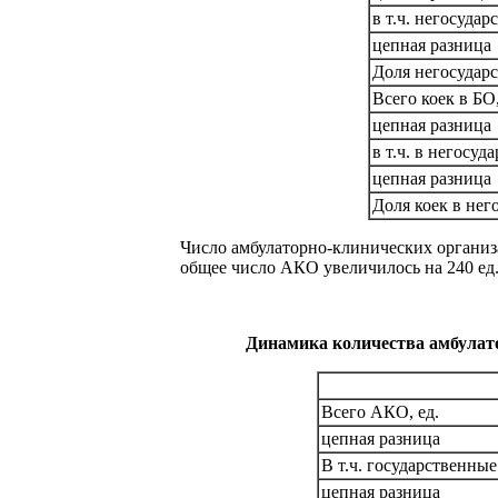
в т.ч. негосуда
цепная разница
Доля негосудар
Всего коек в БО,
цепная разница
в т.ч. в негосу
цепная разница
Доля коек в нег
Число амбулаторно-клинических организа
общее число АКО увеличилось на 240 ед.,
Динамика количества амбулато
Всего АКО, ед.
цепная разница
В т.ч. государственн
цепная разница