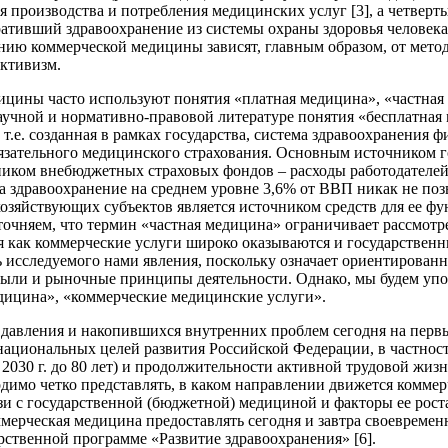
я производства и потребления медицинских услуг [3], а четвер
ативший здравоохранение из системы охраны здоровья человека
нию коммерческой медицины зависят, главным образом, от мето
ктивизм.
ицины часто используют понятия «платная медицина», «частная
учной и нормативно-правовой литературе понятия «бесплатная 
 т.е. созданная в рамках государства, система здравоохранения 
зательного медицинского страхования. Основным источником г
чником внебюджетных страховых фондов – расходы работодателе
а здравоохранение на среднем уровне 3,6% от ВВП никак не поз
озяйствующих субъектов является источником средств для ее фун
уточняем, что термин «частная медицина» ограничивает рассмо
мя как коммерческие услуги широко оказываются и государстве
 исследуемого нами явления, поскольку означает ориентирован
были и рыночные принципы деятельности. Однако, мы будем упот
дицина», «коммерческие медицинские услуги».
давления и накопившихся внутренних проблем сегодня на перв
национальных целей развития Российской Федерации, в частност
030 г. до 80 лет) и продолжительности активной трудовой жиз
ходимо четко представлять, в каком направлении движется комме
зи с государственной (бюджетной) медициной и факторы ее роста
ммерческая медицина предоставлять сегодня и завтра своевреме
арственной программе «Развитие здравоохранения» [6].