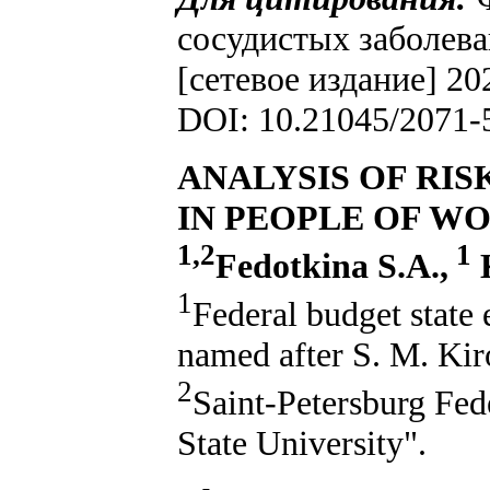
сосудистых заболева
[сетевое издание] 20
DOI: 10.21045/2071-
ANALYSIS OF RI
IN PEOPLE OF W
1,2
1
Fedotkina S.A.,
K
1
Federal budget state 
named after S. M. Kir
2
Saint-Petersburg Fed
State University".