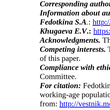
Corresponding autho
Information about au
Fedotkina S.A
.
:
http:
Khugaeva E.V
.:
https
Acknowledgments.
Th
Competing interests.
T
of this paper.
Compliance with ethic
Committee.
For citation:
Fedotkin
working-age populatio
from:
http://vestnik.