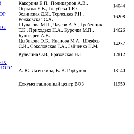
В
Какорина Е.П., Поликарпов А.В.,
14044
Огрызко Е.В., Голубева Т.Ю.
ОР
Зелинская Д.И., Терлецкая Р.Н.,
16208
Рожковская С.А.
Шувалова М.П., Чаусов А.А., Гребенник
ГО
Т.К., Приходько Н.А., Курочка М.П.,
14626
Буштырев А.В.
Цыбикова Э.Б., Иванова М.А., Шляфер
14237
С.И., Соколовская Т.А., Зайченко Н.М.
И
Куделина О.В., Бразовская Н.Г.
12812
НЫХ
НОГО
А. Ю. Лазуткина, В. В. Горбунов
13140
Документационный центр ВОЗ
11950