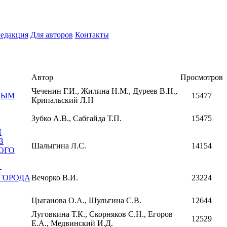
едакция
Для авторов
Контакты
Автор
Просмотров
Чеченин Г.И., Жилина Н.М., Дуреев В.Н.,
НЫМ
15477
Крипальский Л.Н
Зубко А.В., Сабгайда Т.П.
15475
Й
В
Шалыгина Л.С.
14154
ОГО
-
ГОРОДА
Вечорко В.И.
23224
Цыганова О.А., Шульгина С.В.
12644
Луговкина Т.К., Скорняков С.Н., Егоров
12529
Е.А., Медвинский И.Д.