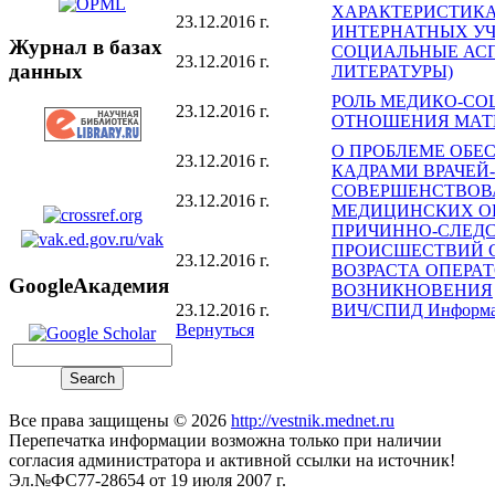
ХАРАКТЕРИСТИКА
23.12.2016 г.
ИНТЕРНАТНЫХ У
Журнал в базах
СОЦИАЛЬНЫЕ АСП
23.12.2016 г.
данных
ЛИТЕРАТУРЫ)
РОЛЬ МЕДИКО-С
23.12.2016 г.
ОТНОШЕНИЯ МАТЕ
О ПРОБЛЕМЕ ОБЕ
23.12.2016 г.
КАДРАМИ ВРАЧЕЙ
СОВЕРШЕНСТВОВ
23.12.2016 г.
МЕДИЦИНСКИХ О
ПРИЧИННО-СЛЕД
ПРОИСШЕСТВИЙ 
23.12.2016 г.
ВОЗРАСТА ОПЕРАТ
GoogleАкадемия
ВОЗНИКНОВЕНИЯ
23.12.2016 г.
ВИЧ/СПИД Информац
Вернуться
Все права защищены © 2026
http://vestnik.mednet.ru
Перепечатка информации возможна только при наличии
согласия администратора и активной ссылки на источник!
Эл.№ФС77-28654 от 19 июля 2007 г.